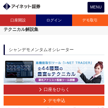
Toggle
MENU
navigation
口座開設
ログイン
デモ取引
テクニカル解説集
シャンデモメンタムオシレーター
口座をひらく
デモ申込