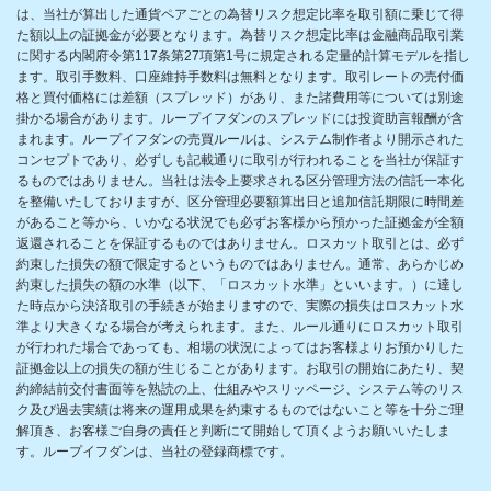
は、当社が算出した通貨ペアごとの為替リスク想定比率を取引額に乗じて得
た額以上の証拠金が必要となります。為替リスク想定比率は金融商品取引業
に関する内閣府令第117条第27項第1号に規定される定量的計算モデルを指し
ます。取引手数料、口座維持手数料は無料となります。取引レートの売付価
格と買付価格には差額（スプレッド）があり、また諸費用等については別途
掛かる場合があります。ループイフダンのスプレッドには投資助言報酬が含
まれます。ループイフダンの売買ルールは、システム制作者より開示された
コンセプトであり、必ずしも記載通りに取引が行われることを当社が保証す
るものではありません。当社は法令上要求される区分管理方法の信託一本化
を整備いたしておりますが、区分管理必要額算出日と追加信託期限に時間差
があること等から、いかなる状況でも必ずお客様から預かった証拠金が全額
返還されることを保証するものではありません。ロスカット取引とは、必ず
約束した損失の額で限定するというものではありません。通常、あらかじめ
約束した損失の額の水準（以下、「ロスカット水準」といいます。）に達し
た時点から決済取引の手続きが始まりますので、実際の損失はロスカット水
準より大きくなる場合が考えられます。また、ルール通りにロスカット取引
が行われた場合であっても、相場の状況によってはお客様よりお預かりした
証拠金以上の損失の額が生じることがあります。お取引の開始にあたり、契
約締結前交付書面等を熟読の上、仕組みやスリッページ、システム等のリス
ク及び過去実績は将来の運用成果を約束するものではないこと等を十分ご理
解頂き、お客様ご自身の責任と判断にて開始して頂くようお願いいたしま
す。ループイフダンは、当社の登録商標です。