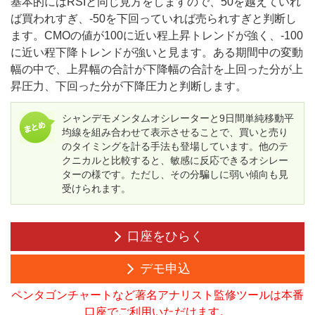
基本的にはRSIと同じ見方をしますので、50を越えていれ
ば買われすぎ、-50を下回っていれば売られすぎと判断し
ます。CMOの値が100に近い程上昇トレンドが強く、-100
に近い程下降トレンドが強いと見ます。ある期間中の変動
幅の中で、上昇幅の合計が下降幅の合計を上回った分が上
昇圧力、下回った分が下降圧力と判断します。
シャンデモメンタムオシレーターと9日間単純移動平
均線を組み合わせて表示させることで、買いと売り
のタイミングを計る手法も登場しています。他のテ
クニカルと比較すると、敏感に反応できるオシレー
ターの様です。ただし、その分騙しに弱い傾向も見
受けられます。
口座をひらく
デモ申込
ペンタゴンチャートなど著名アナリスト監修ツールは本番
口座でご利用いただけます。