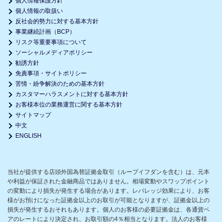
個人情報保護方針
個人情報の取扱い
反社会的勢力に対する基本方針
事業継続計画（BCP）
リスク等重要事項について
ソーシャルメディアポリシー
勧誘方針
免責事項・サイトポリシー
苦情・紛争解決のための基本方針
カスタマーハラスメントに対する基本方針
お客様本位の業務運営に関する基本方針
サイトマップ
中文
ENGLISH
当社が提供する店頭外国為替証拠金取引（ループイフダンを含む）は、元本
や利益が保証された金融商品ではありません。相場変動やスワップポイント
の変動により損失が発生する場合があります。レバレッジ効果により、お客
様がお預けになった証拠金以上のお取引が可能となりますが、証拠金以上の
損失が発生するおそれもあります。個人のお客様の必要証拠金は、各通貨ペ
アのレートにより決定され、お取引額の4％相当となります。法人のお客様