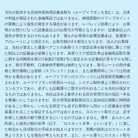
当社が提供する店頭外国為替証拠金取引（ループイフダンを含む）は、元本
や利益が保証された金融商品ではありません。相場変動やスワップポイント
の変動により損失が発生する場合があります。レバレッジ効果により、お客
様がお預けになった証拠金以上のお取引が可能となりますが、証拠金以上の
損失が発生するおそれもあります。個人のお客様の必要証拠金は、各通貨ペ
アのレートにより決定され、お取引額の4％相当となります。法人のお客様
は、当社が算出した通貨ペアごとの為替リスク想定比率を取引額に乗じて得
た額以上の証拠金が必要となります。為替リスク想定比率は金融商品取引業
に関する内閣府令第117条第27項第1号に規定される定量的計算モデルを指し
ます。取引手数料、口座維持手数料は無料となります。取引レートの売付価
格と買付価格には差額（スプレッド）があり、また諸費用等については別途
掛かる場合があります。ループイフダンのスプレッドには投資助言報酬が含
まれます。ループイフダンの売買ルールは、システム制作者より開示された
コンセプトであり、必ずしも記載通りに取引が行われることを当社が保証す
るものではありません。当社は法令上要求される区分管理方法の信託一本化
を整備いたしておりますが、区分管理必要額算出日と追加信託期限に時間差
があること等から、いかなる状況でも必ずお客様から預かった証拠金が全額
返還されることを保証するものではありません。ロスカット取引とは、必ず
約束した損失の額で限定するというものではありません。通常、あらかじめ
約束した損失の額の水準（以下、「ロスカット水準」といいます。）に達し
た時点から決済取引の手続きが始まりますので、実際の損失はロスカット水
準より大きくなる場合が考えられます。また、ルール通りにロスカット取引