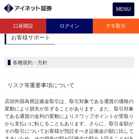
Toggle
MENU
navigation
口座開設
ログイン
デモ取引
お客様サポート
各種規約・方針
リスク等重要事項について
店頭外国為替証拠金取引は、取引対象である通貨の価格の
変動により損失が生ずることがあります。また、取引対象
である通貨の金利の変動によりスワップポイントが受取り
から支払いに転じることもあります。さらに、取引金額が
その取引についてお客様が預託すべき証拠金の額に比して
大きいため、その損失の額が証拠金の額を上回ることがあ