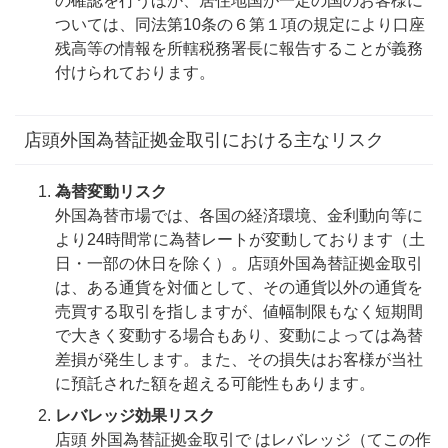
の確認を行うほか、居住地国が一定の国のお客様に
ついては、同法第10条の６第１項の規定により口座
残高等の情報を所轄税務署長に報告することが義務
付けられております。
店頭外国為替証拠金取引における主なリスク
為替変動リスク
外国為替市場では、各国の経済環境、金利動向等に
より24時間常に為替レートが変動しております（土
日・一部の休日を除く）。店頭外国為替証拠金取引
は、ある通貨を対価として、その通貨以外の通貨を
売買する取引を指しますが、値幅制限もなく短期間
で大きく変動する場合もあり、変動によっては為替
差損が発生します。また、その損失はお客様が当社
に預託された額を超える可能性もあります。
レバレッジ効果リスク
店頭 外国為替証拠金取引で はレバレッジ（てこの作