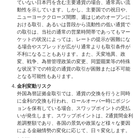
ていない日本円を含む主要通貨の場合、通常高い流
動性を示しています。しかし、主要国での祝日や、
ニューヨーククローズ間際、週はじめのオープンに
おける取引、あるいは普段から流動性の低い通貨で
の取引は、当社の通常の営業時間帯であってもマー
ケットの状況によっては、レートの提示が困難にな
る場合やスプレッドが広がり通常よりも取引条件が
不利になることもあります。また、天変地異、政
変、戦争、為替管理政策の変更、同盟罷業等の特殊
な状況下での特定の通貨の取引が困難または不可能
となる可能性もあります。
金利変動リスク
外国為替証拠金取引では、通貨の交換を行うと同時
に金利の交換も行われ、ロールオーバー時にポジシ
ョンを保有している場合、スワップポイントの受払
いが発生します。スワップポイントは、2通貨間金利
差調整額であり、各国の景気や政策など様々な要因
による金融情勢の変化に応じて、日々変化します。