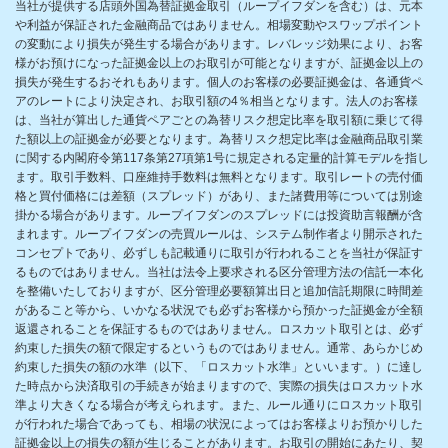
当社が提供する店頭外国為替証拠金取引（ループイフダンを含む）は、元本
や利益が保証された金融商品ではありません。相場変動やスワップポイント
の変動により損失が発生する場合があります。レバレッジ効果により、お客
様がお預けになった証拠金以上のお取引が可能となりますが、証拠金以上の
損失が発生するおそれもあります。個人のお客様の必要証拠金は、各通貨ペ
アのレートにより決定され、お取引額の4％相当となります。法人のお客様
は、当社が算出した通貨ペアごとの為替リスク想定比率を取引額に乗じて得
た額以上の証拠金が必要となります。為替リスク想定比率は金融商品取引業
に関する内閣府令第117条第27項第1号に規定される定量的計算モデルを指し
ます。取引手数料、口座維持手数料は無料となります。取引レートの売付価
格と買付価格には差額（スプレッド）があり、また諸費用等については別途
掛かる場合があります。ループイフダンのスプレッドには投資助言報酬が含
まれます。ループイフダンの売買ルールは、システム制作者より開示された
コンセプトであり、必ずしも記載通りに取引が行われることを当社が保証す
るものではありません。当社は法令上要求される区分管理方法の信託一本化
を整備いたしておりますが、区分管理必要額算出日と追加信託期限に時間差
があること等から、いかなる状況でも必ずお客様から預かった証拠金が全額
返還されることを保証するものではありません。ロスカット取引とは、必ず
約束した損失の額で限定するというものではありません。通常、あらかじめ
約束した損失の額の水準（以下、「ロスカット水準」といいます。）に達し
た時点から決済取引の手続きが始まりますので、実際の損失はロスカット水
準より大きくなる場合が考えられます。また、ルール通りにロスカット取引
が行われた場合であっても、相場の状況によってはお客様よりお預かりした
証拠金以上の損失の額が生じることがあります。お取引の開始にあたり、契