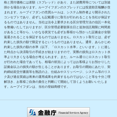
格と買付価格には差額（スプレッド）があり、また諸費用等については別途
掛かる場合があります。ループイフダンのスプレッドには投資助言報酬が含
まれます。ループイフダンの売買ルールは、システム制作者より開示された
コンセプトであり、必ずしも記載通りに取引が行われることを当社が保証す
るものではありません。当社は法令上要求される区分管理方法の信託一本化
を整備いたしておりますが、区分管理必要額算出日と追加信託期限に時間差
があること等から、いかなる状況でも必ずお客様から預かった証拠金が全額
返還されることを保証するものではありません。ロスカット取引とは、必ず
約束した損失の額で限定するというものではありません。通常、あらかじめ
約束した損失の額の水準（以下、「ロスカット水準」といいます。）に達し
た時点から決済取引の手続きが始まりますので、実際の損失はロスカット水
準より大きくなる場合が考えられます。また、ルール通りにロスカット取引
が行われた場合であっても、相場の状況によってはお客様よりお預かりした
証拠金以上の損失の額が生じることがあります。お取引の開始にあたり、契
約締結前交付書面等を熟読の上、仕組みやスリッページ、システム等のリス
ク及び過去実績は将来の運用成果を約束するものではないこと等を十分ご理
解頂き、お客様ご自身の責任と判断にて開始して頂くようお願いいたしま
す。ループイフダンは、当社の登録商標です。