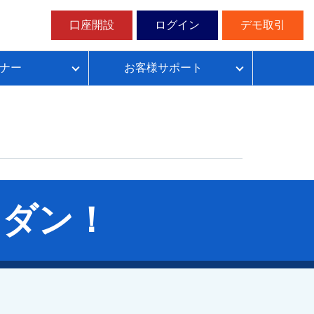
口座開設
ログイン
デモ取引
ナー
お客様サポート
ループイフダンの仕組み
FX自動売買超入門
FX自動売買での典型的な失敗パターン
目安資金表とレート変動幅確認表
フダン！
無料デモ取引