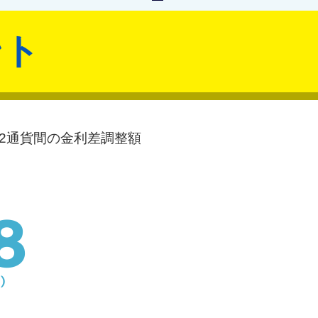
ント
2通貨間の金利差調整額