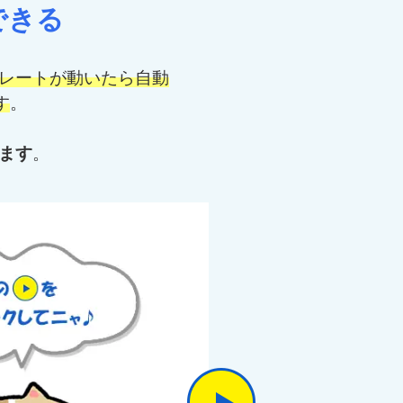
できる
レートが動いたら自動
す
。
ます
。