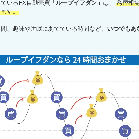
ているFX自動売買
「ループイフダン」
は、
為替相場
します。
時間、趣味や睡眠にあてている時間など、
いつでもあ