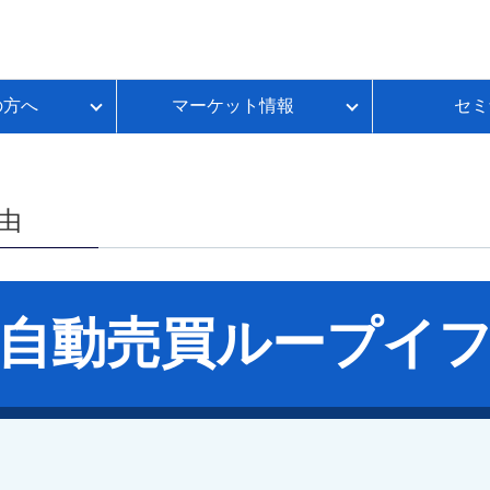
の方へ
マーケット情報
セミ
質問
金利推移
ループイフダンBSとは
FX初心者のための基礎講座
各種お手続き
本日のスワップポイント
FXのレバレッジとは？
いて
ートコンテンツ
ループイフダンランキング
FXのスプレッドとは？
由
ループイフダンの資金シミュレーション
FXのスワップポイントとは？
FXの取引時間は？
FXのロスカットとは？
自動売買
ループイ
資産運用セルフチェック