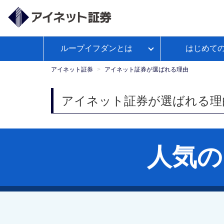
ループイフダンとは
はじめて
ループイフダンとは
アイネット証券が選ばれる理由
経済予測カレンダー
WEBセ
お客様サポートトップ
【公
よくあるご
政策
ミナー
式】
アイネット証券
アイネット証券が選ばれる理由
Youtube
ループイフダンのお取引ガイド
本日の取引証拠金
お取引ガイド
入出金につ
レポ
アイネット証券が選ばれる理
ループイフダンの資金管理の仕方
人気の
マンガで学ぼうFX自動売買