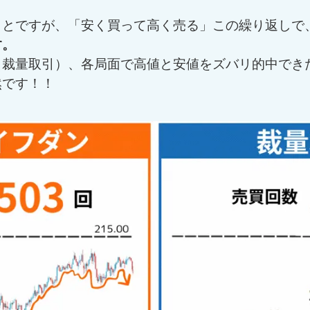
ことですが、「安く買って高く売る」この繰り返しで
す。
裁量取引）、各局面で高値と安値をズバリ的中でき
然です！！