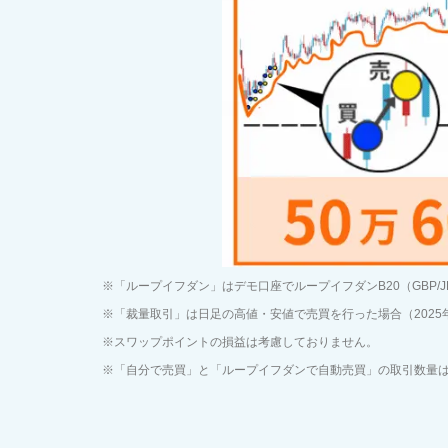
「ループイフダン」はデモ口座でループイフダンB20（GBP/J
「裁量取引」は日足の高値・安値で売買を行った場合（2025年
スワップポイントの損益は考慮しておりません。
「自分で売買」と「ループイフダンで自動売買」の取引数量は1