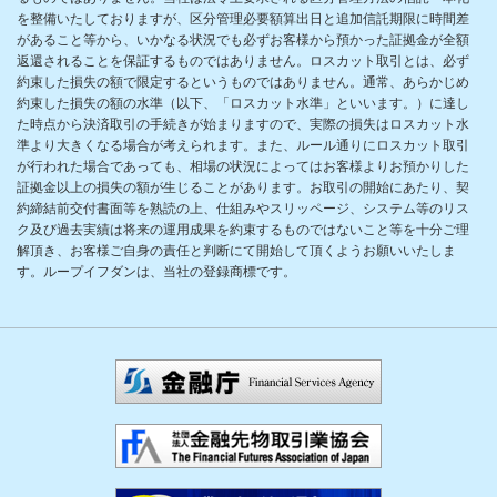
を整備いたしておりますが、区分管理必要額算出日と追加信託期限に時間差
があること等から、いかなる状況でも必ずお客様から預かった証拠金が全額
返還されることを保証するものではありません。ロスカット取引とは、必ず
約束した損失の額で限定するというものではありません。通常、あらかじめ
約束した損失の額の水準（以下、「ロスカット水準」といいます。）に達し
た時点から決済取引の手続きが始まりますので、実際の損失はロスカット水
準より大きくなる場合が考えられます。また、ルール通りにロスカット取引
が行われた場合であっても、相場の状況によってはお客様よりお預かりした
証拠金以上の損失の額が生じることがあります。お取引の開始にあたり、契
約締結前交付書面等を熟読の上、仕組みやスリッページ、システム等のリス
ク及び過去実績は将来の運用成果を約束するものではないこと等を十分ご理
解頂き、お客様ご自身の責任と判断にて開始して頂くようお願いいたしま
す。ループイフダンは、当社の登録商標です。