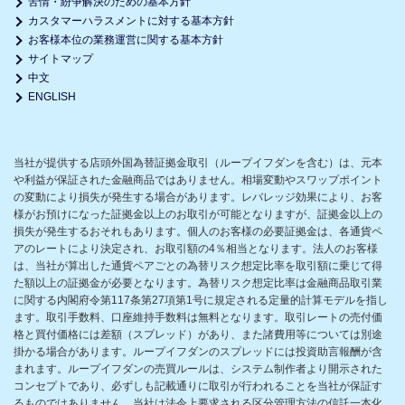
苦情・紛争解決のための基本方針
カスタマーハラスメントに対する基本方針
お客様本位の業務運営に関する基本方針
サイトマップ
中文
ENGLISH
当社が提供する店頭外国為替証拠金取引（ループイフダンを含む）は、元本
や利益が保証された金融商品ではありません。相場変動やスワップポイント
の変動により損失が発生する場合があります。レバレッジ効果により、お客
様がお預けになった証拠金以上のお取引が可能となりますが、証拠金以上の
損失が発生するおそれもあります。個人のお客様の必要証拠金は、各通貨ペ
アのレートにより決定され、お取引額の4％相当となります。法人のお客様
は、当社が算出した通貨ペアごとの為替リスク想定比率を取引額に乗じて得
た額以上の証拠金が必要となります。為替リスク想定比率は金融商品取引業
に関する内閣府令第117条第27項第1号に規定される定量的計算モデルを指し
ます。取引手数料、口座維持手数料は無料となります。取引レートの売付価
格と買付価格には差額（スプレッド）があり、また諸費用等については別途
掛かる場合があります。ループイフダンのスプレッドには投資助言報酬が含
まれます。ループイフダンの売買ルールは、システム制作者より開示された
コンセプトであり、必ずしも記載通りに取引が行われることを当社が保証す
るものではありません。当社は法令上要求される区分管理方法の信託一本化