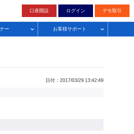
口座開設
ログイン
デモ取引
ナー
お客様サポート
ループイフダンの仕組み
FX自動売買超入門
FX自動売買での典型的な失敗パターン
目安資金表とレート変動幅確認表
日付：2017/03/29 13:42:49
無料デモ取引