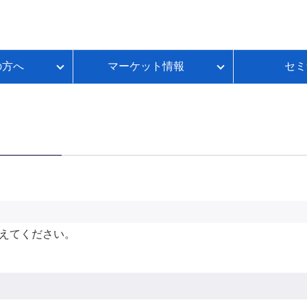
の方へ
マーケット情報
セミ
質問
金利推移
ループイフダンBSとは
FX初心者のための基礎講座
各種お手続き
本日のスワップポイント
FXのレバレッジとは？
いて
ートコンテンツ
ループイフダンランキング
FXのスプレッドとは？
ループイフダンの資金シミュレーション
FXのスワップポイントとは？
FXの取引時間は？
FXのロスカットとは？
資産運用セルフチェック
えてください。