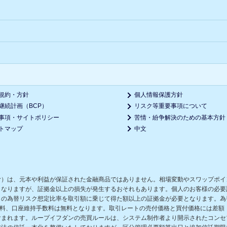
規約・方針
個人情報保護方針
継続計画（BCP）
リスク等重要事項について
事項・サイトポリシー
苦情・紛争解決のための基本方針
トマップ
中文
む）は、元本や利益が保証された金融商品ではありません。相場変動やスワップポイ
となりますが、証拠金以上の損失が発生するおそれもあります。個人のお客様の必要
の為替リスク想定比率を取引額に乗じて得た額以上の証拠金が必要となります。為替
数料、口座維持手数料は無料となります。取引レートの売付価格と買付価格には差額
含まれます。ループイフダンの売買ルールは、システム制作者より開示されたコンセ