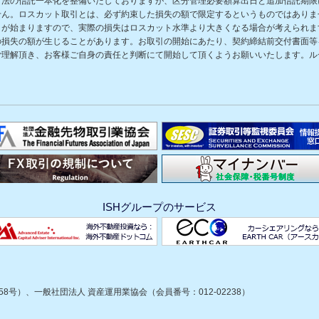
方法の信託一本化を整備いたしておりますが、区分管理必要額算出日と追加信託期限
せん。ロスカット取引とは、必ず約束した損失の額で限定するというものではありま
きが始まりますので、実際の損失はロスカット水準より大きくなる場合が考えられま
の損失の額が生じることがあります。お取引の開始にあたり、契約締結前交付書面等
ご理解頂き、お客様ご自身の責任と判断にて開始して頂くようお願いいたします。ル
ISHグループのサービス
8号）、一般社団法人 資産運用業協会（会員番号：012-02238）