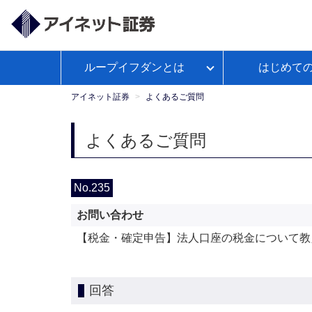
ループイフダンとは
はじめて
ループイフダンとは
アイネット証券が選ばれる理由
経済予測カレンダー
WEBセ
お客様サポートトップ
【公
よくあるご
政策
ミナー
式】
アイネット証券
よくあるご質問
Youtube
ループイフダンのお取引ガイド
本日の取引証拠金
お取引ガイド
入出金につ
レポ
よくあるご質問
ループイフダンの資金管理の仕方
No.235
お問い合わせ
マンガで学ぼうFX自動売買
【税金・確定申告】法人口座の税金について教
回答