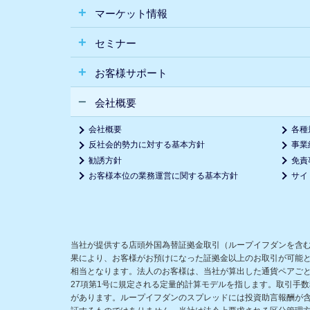
マーケット情報
セミナー
お客様サポート
会社概要
会社概要
各種
反社会的勢力に対する基本方針
事業
勧誘方針
免責
お客様本位の業務運営に関する基本方針
サイ
当社が提供する店頭外国為替証拠金取引（ループイフダンを含
果により、お客様がお預けになった証拠金以上のお取引が可能
相当となります。法人のお客様は、当社が算出した通貨ペアごと
27項第1号に規定される定量的計算モデルを指します。取引手
があります。ループイフダンのスプレッドには投資助言報酬が