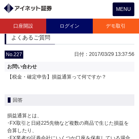
Toggle
MENU
navigation
口座開設
ログイン
デモ取引
よくあるご質問
日付：2017/03/29 13:37:56
No.227
お問い合わせ
【税金・確定申告】損益通算って何ですか？
回答
損益通算とは、
･FX取引と日経225先物など複数の商品で生じた損益を
合算したり、
･FX業者や証券会社にいくつか口座を保有している場合