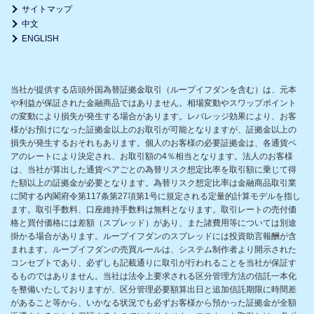
サイトマップ
中文
ENGLISH
当社が提供する店頭外国為替証拠金取引（ループイフダンを含む）は、元本
や利益が保証された金融商品ではありません。相場変動やスワップポイント
の変動により損失が発生する場合があります。レバレッジ効果により、お客
様がお預けになった証拠金以上のお取引が可能となりますが、証拠金以上の
損失が発生するおそれもあります。個人のお客様の必要証拠金は、各通貨ペ
アのレートにより決定され、お取引額の4％相当となります。法人のお客様
は、当社が算出した通貨ペアごとの為替リスク想定比率を取引額に乗じて得
た額以上の証拠金が必要となります。為替リスク想定比率は金融商品取引業
に関する内閣府令第117条第27項第1号に規定される定量的計算モデルを指し
ます。取引手数料、口座維持手数料は無料となります。取引レートの売付価
格と買付価格には差額（スプレッド）があり、また諸費用等については別途
掛かる場合があります。ループイフダンのスプレッドには投資助言報酬が含
まれます。ループイフダンの売買ルールは、システム制作者より開示された
コンセプトであり、必ずしも記載通りに取引が行われることを当社が保証す
るものではありません。当社は法令上要求される区分管理方法の信託一本化
を整備いたしておりますが、区分管理必要額算出日と追加信託期限に時間差
があること等から、いかなる状況でも必ずお客様から預かった証拠金が全額