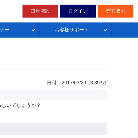
口座開設
ログイン
デモ取引
ナー
お客様サポート
ループイフダンの仕組み
FX自動売買超入門
FX自動売買での典型的な失敗パターン
目安資金表とレート変動幅確認表
日付：2017/03/29 13:39:51
無料デモ取引
ろしいでしょうか？