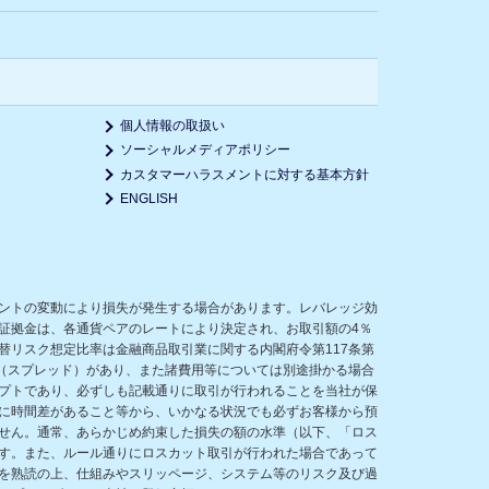
個人情報の取扱い
ソーシャルメディアポリシー
カスタマーハラスメントに対する基本方針
ENGLISH
ントの変動により損失が発生する場合があります。レバレッジ効
証拠金は、各通貨ペアのレートにより決定され、お取引額の4％
リスク想定比率は金融商品取引業に関する内閣府令第117条第
（スプレッド）があり、また諸費用等については別途掛かる場合
プトであり、必ずしも記載通りに取引が行われることを当社が保
に時間差があること等から、いかなる状況でも必ずお客様から預
せん。通常、あらかじめ約束した損失の額の水準（以下、「ロス
す。また、ルール通りにロスカット取引が行われた場合であって
を熟読の上、仕組みやスリッページ、システム等のリスク及び過