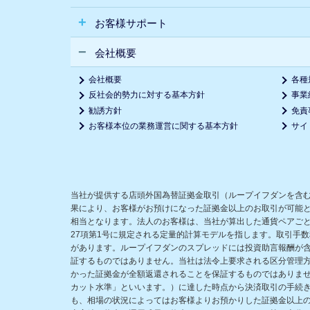
お客様サポート
会社概要
会社概要
各種
反社会的勢力に対する基本方針
事業
勧誘方針
免責
お客様本位の業務運営に関する基本方針
サイ
当社が提供する店頭外国為替証拠金取引（ループイフダンを含
果により、お客様がお預けになった証拠金以上のお取引が可能
相当となります。法人のお客様は、当社が算出した通貨ペアごと
27項第1号に規定される定量的計算モデルを指します。取引手
があります。ループイフダンのスプレッドには投資助言報酬が
証するものではありません。当社は法令上要求される区分管理
かった証拠金が全額返還されることを保証するものではありま
カット水準」といいます。）に達した時点から決済取引の手続
も、相場の状況によってはお客様よりお預かりした証拠金以上