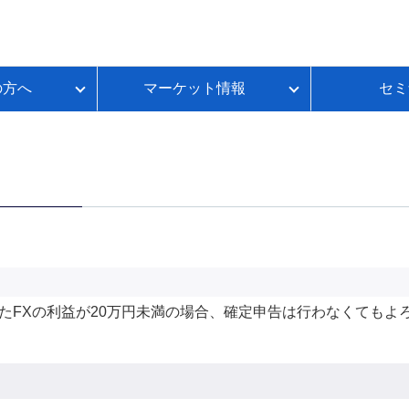
の方へ
マーケット情報
セミ
質問
金利推移
ループイフダンBSとは
FX初心者のための基礎講座
各種お手続き
本日のスワップポイント
FXのレバレッジとは？
いて
ートコンテンツ
ループイフダンランキング
FXのスプレッドとは？
ループイフダンの資金シミュレーション
FXのスワップポイントとは？
FXの取引時間は？
FXのロスカットとは？
資産運用セルフチェック
たFXの利益が20万円未満の場合、確定申告は行わなくてもよ