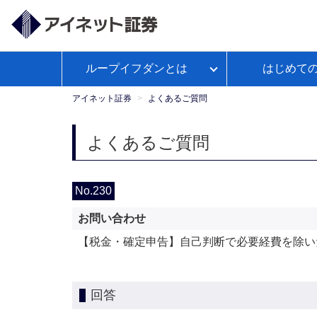
ループイフダンとは
はじめて
ループイフダンとは
アイネット証券が選ばれる理由
経済予測カレンダー
WEBセ
お客様サポートトップ
【公
よくあるご
政策
ミナー
式】
アイネット証券
よくあるご質問
Youtube
ループイフダンのお取引ガイド
本日の取引証拠金
お取引ガイド
入出金につ
レポ
よくあるご質問
ループイフダンの資金管理の仕方
No.230
お問い合わせ
マンガで学ぼうFX自動売買
【税金・確定申告】自己判断で必要経費を除い
回答