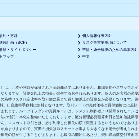
規約・方針
個人情報保護方針
継続計画（BCP）
リスク等重要事項について
事項・サイトポリシー
苦情・紛争解決のための基本方針
トマップ
中文
む）は、元本や利益が保証された金融商品ではありません。相場変動やスワップポイ
となりますが、証拠金以上の損失が発生するおそれもあります。個人のお客様の必要
の為替リスク想定比率を取引額に乗じて得た額以上の証拠金が必要となります。為替
数料、口座維持手数料は無料となります。取引レートの売付価格と買付価格には差額
含まれます。ループイフダンの売買ルールは、システム制作者より開示されたコンセ
方法の信託一本化を整備いたしておりますが、区分管理必要額算出日と追加信託期限
せん。ロスカット取引とは、必ず約束した損失の額で限定するというものではありま
きが始まりますので、実際の損失はロスカット水準より大きくなる場合が考えられま
の損失の額が生じることがあります。お取引の開始にあたり、契約締結前交付書面等