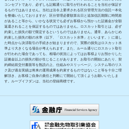
コンセプトであり、必ずしも記載通りに取引が行われることを当社が保証す
るものではありません。当社は法令上要求される区分管理方法の信託一本化
を整備いたしておりますが、区分管理必要額算出日と追加信託期限に時間差
があること等から、いかなる状況でも必ずお客様から預かった証拠金が全額
返還されることを保証するものではありません。ロスカット取引とは、必ず
約束した損失の額で限定するというものではありません。通常、あらかじめ
約束した損失の額の水準（以下、「ロスカット水準」といいます。）に達し
た時点から決済取引の手続きが始まりますので、実際の損失はロスカット水
準より大きくなる場合が考えられます。また、ルール通りにロスカット取引
が行われた場合であっても、相場の状況によってはお客様よりお預かりした
証拠金以上の損失の額が生じることがあります。お取引の開始にあたり、契
約締結前交付書面等を熟読の上、仕組みやスリッページ、システム等のリス
ク及び過去実績は将来の運用成果を約束するものではないこと等を十分ご理
解頂き、お客様ご自身の責任と判断にて開始して頂くようお願いいたしま
す。ループイフダンは、当社の登録商標です。