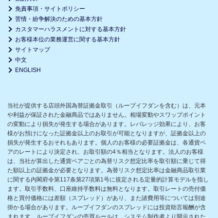
免責事項・サイトポリシー
苦情・紛争解決のための基本方針
カスタマーハラスメントに対する基本方針
お客様本位の業務運営に関する基本方針
サイトマップ
中文
ENGLISH
当社が提供する店頭外国為替証拠金取引（ループイフダンを含む）は、元本
や利益が保証された金融商品ではありません。相場変動やスワップポイント
の変動により損失が発生する場合があります。レバレッジ効果により、お客
様がお預けになった証拠金以上のお取引が可能となりますが、証拠金以上の
損失が発生するおそれもあります。個人のお客様の必要証拠金は、各通貨ペ
アのレートにより決定され、お取引額の4％相当となります。法人のお客様
は、当社が算出した通貨ペアごとの為替リスク想定比率を取引額に乗じて得
た額以上の証拠金が必要となります。為替リスク想定比率は金融商品取引業
に関する内閣府令第117条第27項第1号に規定される定量的計算モデルを指し
ます。取引手数料、口座維持手数料は無料となります。取引レートの売付価
格と買付価格には差額（スプレッド）があり、また諸費用等については別途
掛かる場合があります。ループイフダンのスプレッドには投資助言報酬が含
まれます。ループイフダンの売買ルールは、システム制作者より開示された