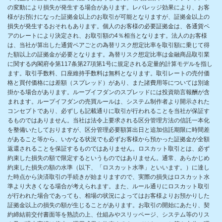
の変動により損失が発生する場合があります。レバレッジ効果により、お客
様がお預けになった証拠金以上のお取引が可能となりますが、証拠金以上の
損失が発生するおそれもあります。個人のお客様の必要証拠金は、各通貨ペ
アのレートにより決定され、お取引額の4％相当となります。法人のお客様
は、当社が算出した通貨ペアごとの為替リスク想定比率を取引額に乗じて得
た額以上の証拠金が必要となります。為替リスク想定比率は金融商品取引業
に関する内閣府令第117条第27項第1号に規定される定量的計算モデルを指し
ます。取引手数料、口座維持手数料は無料となります。取引レートの売付価
格と買付価格には差額（スプレッド）があり、また諸費用等については別途
掛かる場合があります。ループイフダンのスプレッドには投資助言報酬が含
まれます。ループイフダンの売買ルールは、システム制作者より開示された
コンセプトであり、必ずしも記載通りに取引が行われることを当社が保証す
るものではありません。当社は法令上要求される区分管理方法の信託一本化
を整備いたしておりますが、区分管理必要額算出日と追加信託期限に時間差
があること等から、いかなる状況でも必ずお客様から預かった証拠金が全額
返還されることを保証するものではありません。ロスカット取引とは、必ず
約束した損失の額で限定するというものではありません。通常、あらかじめ
約束した損失の額の水準（以下、「ロスカット水準」といいます。）に達し
た時点から決済取引の手続きが始まりますので、実際の損失はロスカット水
準より大きくなる場合が考えられます。また、ルール通りにロスカット取引
が行われた場合であっても、相場の状況によってはお客様よりお預かりした
証拠金以上の損失の額が生じることがあります。お取引の開始にあたり、契
約締結前交付書面等を熟読の上、仕組みやスリッページ、システム等のリス