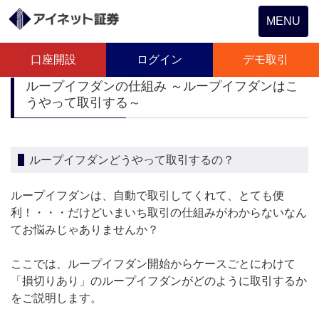
Toggle
MENU
navigation
口座開設
ログイン
デモ取引
ループイフダンの仕組み ～ループイフダンはこ
うやって取引する～
ループイフダンどうやって取引するの？
ループイフダンは、自動で取引してくれて、とても便
利！・・・だけどいまいち取引の仕組みがわからないなん
てお悩みじゃありませんか？
ここでは、ループイフダン開始からケースごとにわけて
「損切りあり」のループイフダンがどのように取引するか
をご説明します。