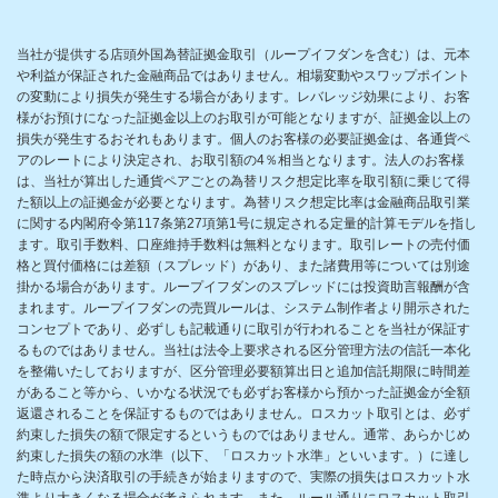
当社が提供する店頭外国為替証拠金取引（ループイフダンを含む）は、元本
や利益が保証された金融商品ではありません。相場変動やスワップポイント
の変動により損失が発生する場合があります。レバレッジ効果により、お客
様がお預けになった証拠金以上のお取引が可能となりますが、証拠金以上の
損失が発生するおそれもあります。個人のお客様の必要証拠金は、各通貨ペ
アのレートにより決定され、お取引額の4％相当となります。法人のお客様
は、当社が算出した通貨ペアごとの為替リスク想定比率を取引額に乗じて得
た額以上の証拠金が必要となります。為替リスク想定比率は金融商品取引業
に関する内閣府令第117条第27項第1号に規定される定量的計算モデルを指し
ます。取引手数料、口座維持手数料は無料となります。取引レートの売付価
格と買付価格には差額（スプレッド）があり、また諸費用等については別途
掛かる場合があります。ループイフダンのスプレッドには投資助言報酬が含
まれます。ループイフダンの売買ルールは、システム制作者より開示された
コンセプトであり、必ずしも記載通りに取引が行われることを当社が保証す
るものではありません。当社は法令上要求される区分管理方法の信託一本化
を整備いたしておりますが、区分管理必要額算出日と追加信託期限に時間差
があること等から、いかなる状況でも必ずお客様から預かった証拠金が全額
返還されることを保証するものではありません。ロスカット取引とは、必ず
約束した損失の額で限定するというものではありません。通常、あらかじめ
約束した損失の額の水準（以下、「ロスカット水準」といいます。）に達し
た時点から決済取引の手続きが始まりますので、実際の損失はロスカット水