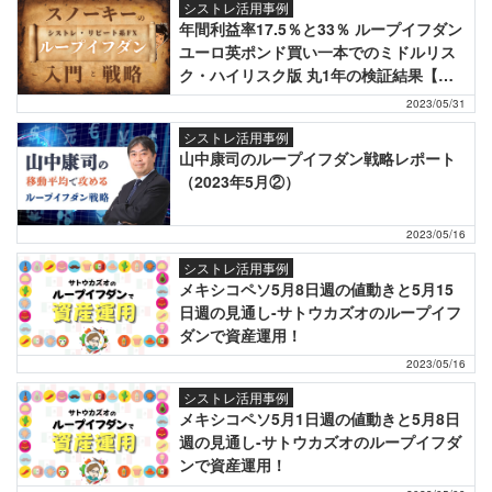
シストレ活用事例
年間利益率17.5％と33％ ループイフダン
ユーロ英ポンド買い一本でのミドルリス
ク・ハイリスク版 丸1年の検証結果【ス
ノーキー】
2023/05/31
シストレ活用事例
山中康司のループイフダン戦略レポート
（2023年5月②）
2023/05/16
シストレ活用事例
メキシコペソ5月8日週の値動きと5月15
日週の見通し-サトウカズオのループイフ
ダンで資産運用！
2023/05/16
シストレ活用事例
メキシコペソ5月1日週の値動きと5月8日
週の見通し-サトウカズオのループイフダ
ンで資産運用！