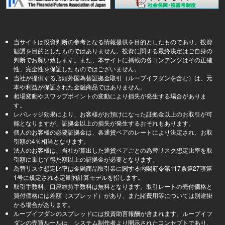
当サイトは投資判断の参考となる情報提供を目的としたものであり、投資
勧誘を目的としたものではありません。投資に関する最終決定はご自身の
判断でお願い致します。また、本サイトに掲載の各コンテンツはその正確
性、完全性を保証したものではございません。
当社が提供する店頭外国為替証拠金取引（ループイフダンを含む）は、元
本や利益が保証された金融商品ではありません。
相場変動やスワップポイントの変動により損失が発生する場合がありま
す。
レバレッジ効果により、お客様がお預けになった証拠金以上のお取引が可
能となりますが、証拠金以上の損失が発生するおそれもあります。
個人のお客様の必要証拠金は、各通貨ペアのレートにより決定され、お取
引額の4％相当となります。
法人のお客様は、当社が算出した通貨ペアごとの為替リスク想定比率を取
引額に乗じて得た額以上の証拠金が必要となります。
為替リスク想定比率は金融商品取引業に関する内閣府令第117条第27項第
1号に規定される定量的計算モデルを指します。
取引手数料、口座維持手数料は無料となります。取引レートの売付価格と
買付価格には差額（スプレッド）があり、また諸費用等については別途掛
かる場合があります。
ループイフダンのスプレッドには投資助言報酬が含まれます。ループイフ
ダンの売買ルールは、システム制作者より開示されたコンセプトであり、