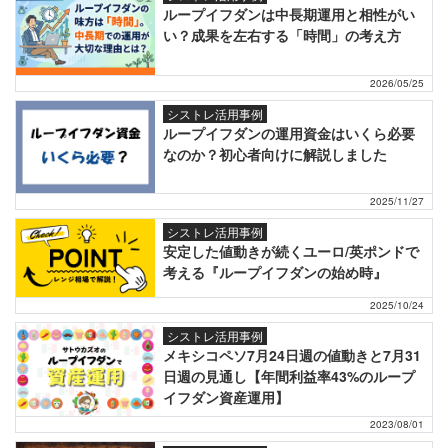
ループイフダンは中長期運用と相性がい
い？成果を左右する「時間」の考え方
2026/05/25
シストレ活用事例
ループイフダンの運用資金はいくら必要
なのか？初心者向けに解説しました
2025/11/27
シストレ活用事例
安定した値動きが続くユーロ/英ポンドで
考える『ループイフダンの始め時』
2025/10/24
シストレ活用事例
メキシコペソ7月24日週の値動きと7月31
日週の見通し【年間利益率43%のループ
イフダン資産運用】
2023/08/01