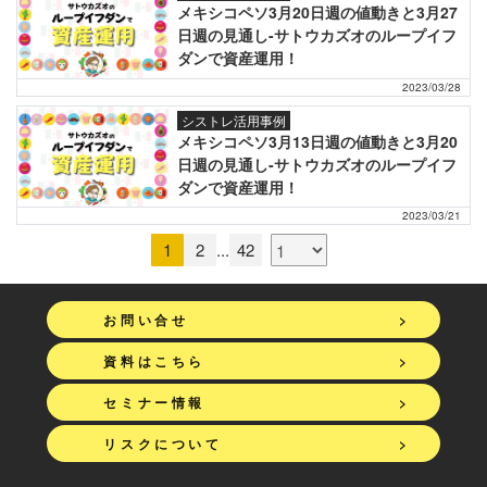
メキシコペソ3月20日週の値動きと3月27
日週の見通し-サトウカズオのループイフ
ダンで資産運用！
2023/03/28
シストレ活用事例
メキシコペソ3月13日週の値動きと3月20
日週の見通し-サトウカズオのループイフ
ダンで資産運用！
2023/03/21
1
2
...
42
>
お問い合せ
>
資料はこちら
>
セミナー情報
>
リスクについて