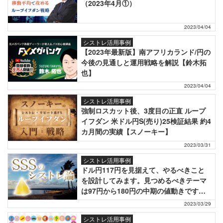
（2023年4月①）
2023/04/04
シストレ活用事例
【2023年最新版】南アフリカランド/円の
今後の見通しと運用戦略を解説【鈴木拓
也】
2023/04/04
シストレ活用事例
強制ロスカット後、3度目の正直 ループ
イフダン 米ドル円S(売り)25検証結果 約4
カ月間の実績【スノーキー】
2023/03/31
シストレ活用事例
ドル円117円を見据えて、やるべきこと
を設計してみます。見つめるべきテーマ
は97円から180円の中期の値動きです
ね。【SSS】
2023/03/29
シストレ活用事例