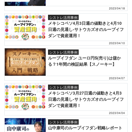
2023/04/18
シストレ活用事例
メキシコペソ4月3日週の値動きと4月10
日週の見通し-サトウカズオのループイフ
ダンで資産運用！
2023/04/10
シストレ活用事例
ループイフダン ユーロ円S(売り)は儲か
る？1年間の検証結果【スノーキー】
2023/04/07
シストレ活用事例
メキシコペソ3月27日週の値動きと4月3
日週の見通し-サトウカズオのループイフ
ダンで資産運用！
2023/04/04
シストレ活用事例
山中康司のループイフダン戦略レポート