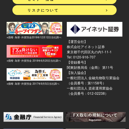
>
リスクについて
※債権･為替･外貨預金2018年12月12日当社調べ
【運営会社】
株式会社アイネット証券
東京都千代田区丸の内1-11-1
Tel: 0120-916-707
※債権･為替･外貨預金 2018年6月20日当社調べ
【登録番号】
関東財務局長（金商） 第11号
【加入協会】
一般社団法人 金融先物取引業協会
（会員番号：第1158号）
※債権･為替･外貨預金 2017年9月5日当社調べ
一般社団法人 資産運用業協会
（会員番号：012-02238）