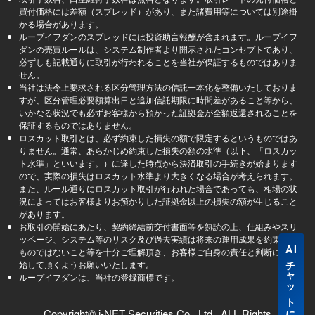
買付価格には差額（スプレッド）があり、また諸費用等については別途掛
かる場合があります。
ループイフダンのスプレッドには投資助言報酬が含まれます。ループイフ
ダンの売買ルールは、システム制作者より開示されたコンセプトであり、
必ずしも記載通りに取引が行われることを当社が保証するものではありま
せん。
当社は法令上要求される区分管理方法の信託一本化を整備いたしておりま
すが、区分管理必要額算出日と追加信託期限に時間差があること等から、
いかなる状況でも必ずお客様から預かった証拠金が全額返還されることを
保証するものではありません。
ロスカット取引とは、必ず約束した損失の額で限定するというものではあ
りません。通常、あらかじめ約束した損失の額の水準（以下、「ロスカッ
ト水準」といいます。）に達した時点から決済取引の手続きが始まります
ので、実際の損失はロスカット水準より大きくなる場合が考えられます。
また、ルール通りにロスカット取引が行われた場合であっても、相場の状
況によってはお客様よりお預かりした証拠金以上の損失の額が生じること
があります。
お取引の開始にあたり、契約締結前交付書面等を熟読の上、仕組みやスリ
ッページ、システム等のリスク及び過去実績は将来の運用成果を約束する
AI
ものではないこと等を十分ご理解頂き、お客様ご自身の責任と判断にて開
チャットに質問
始して頂くようお願いいたします。
ループイフダンは、当社の登録商標です。
Copyright© i-NET Securities Co., Ltd., ALL Rights