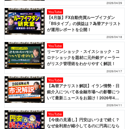
2026/04/29
YouTube
【4月版】FX自動売買ループイフダン
「BSタイプ」の損益は？為替アナリスト
が運用レポートを公開！
2026/04/18
YouTube
リーマンショック・スイスショック・コ
ロナショックを題材に元外銀ディーラー
がリスク管理術をわかりやすく解説！
2026/04/17
YouTube
【為替アナリスト解説】イラン情勢・日
銀介入について各金融市場への影響につ
いて最新ニュースをお届け！2026年4月
のマーケットニュース！
2026/04/11
YouTube
【今後の見通し】円安はいつまで続く？
なぜ金利差が縮小してるのに円高になら