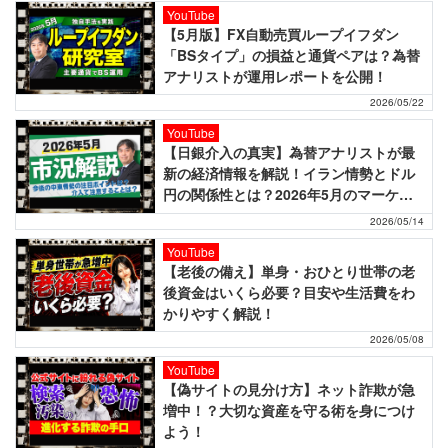
YouTube
【5月版】FX自動売買ループイフダン
「BSタイプ」の損益と通貨ペアは？為替
アナリストが運用レポートを公開！
2026/05/22
YouTube
【日銀介入の真実】為替アナリストが最
新の経済情報を解説！イラン情勢とドル
円の関係性とは？2026年5月のマーケッ
トニュース！
2026/05/14
YouTube
【老後の備え】単身・おひとり世帯の老
後資金はいくら必要？目安や生活費をわ
かりやすく解説！
2026/05/08
YouTube
【偽サイトの見分け方】ネット詐欺が急
増中！？大切な資産を守る術を身につけ
よう！