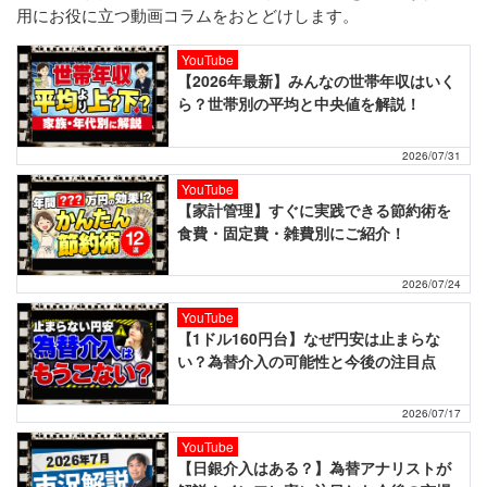
用にお役に立つ動画コラムをおとどけします。
YouTube
【2026年最新】みんなの世帯年収はいく
ら？世帯別の平均と中央値を解説！
2026/07/31
YouTube
【家計管理】すぐに実践できる節約術を
食費・固定費・雑費別にご紹介！
2026/07/24
YouTube
【1ドル160円台】なぜ円安は止まらな
い？為替介入の可能性と今後の注目点
2026/07/17
YouTube
【日銀介入はある？】為替アナリストが