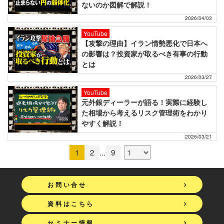
ないのか図解で解説！
2026/04/03
YouTube
【攻撃の理由】イラン情勢悪化で日本へ
の影響は？投資家が取るべき有事の行動
とは
2026/03/27
YouTube
元外銀ディーラーが語る！実際に経験し
た相場から考えるリスク管理術をわかり
やすく解説！
2026/03/21
1
2
...
9
>
お問い合せ
>
資料はこちら
>
セミナー情報