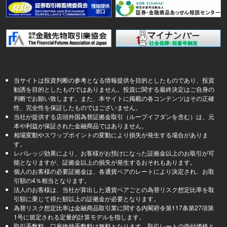
当サイトは投資判断の参考となる情報提供を目的としたものであり、投資
勧誘を目的としたものではありません。投資に関する最終決定はご自身の
判断でお願い致します。また、本サイトに掲載の各コンテンツはその正確
性、完全性を保証したものではございません。
当社が提供する店頭外国為替証拠金取引（ループイフダンを含む）は、元
本や利益が保証された金融商品ではありません。
相場変動やスワップポイントの変動により損失が発生する場合がありま
す。
レバレッジ効果により、お客様がお預けになった証拠金以上のお取引が可
能となりますが、証拠金以上の損失が発生するおそれもあります。
個人のお客様の必要証拠金は、各通貨ペアのレートにより決定され、お取
引額の4％相当となります。
法人のお客様は、当社が算出した通貨ペアごとの為替リスク想定比率を取
引額に乗じて得た額以上の証拠金が必要となります。
為替リスク想定比率は金融商品取引業に関する内閣府令第117条第27項第
1号に規定される定量的計算モデルを指します。
取引手数料、口座維持手数料は無料となります。取引レートの売付価格と