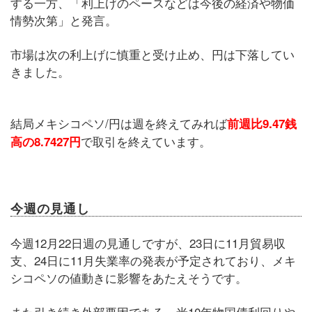
する一方、「利上げのペースなどは今後の経済や物価
情勢次第」と発言。
市場は次の利上げに慎重と受け止め、円は下落してい
きました。
結局メキシコペソ/円は週を終えてみれば
前週比9.47銭
で取引を終えています。
高の8.7427円
今週の見通し
今週12月22日週の見通しですが、23日に11月貿易収
支、24日に11月失業率の発表が予定されており、メキ
シコペソの値動きに影響をあたえそうです。
また引き続き外部要因である、米10年物国債利回りや