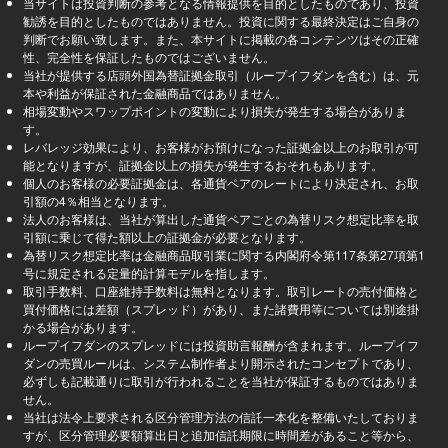
当サイトは投資判断の参考となる情報提供を目的としたものであり、投資
勧誘を目的としたものではありません。投資に関する最終決定はご自身の
判断でお願い致します。また、本サイトに掲載の各コンテンツはその正確
性、完全性を保証したものではございません。
当社が提供する店頭外国為替証拠金取引（ループイフダンを含む）は、元
本や利益が保証された金融商品ではありません。
相場変動やスワップポイントの変動により損失が発生する場合がありま
す。
レバレッジ効果により、お客様がお預けになった証拠金以上のお取引が可
能となりますが、証拠金以上の損失が発生するおそれもあります。
個人のお客様の必要証拠金は、各通貨ペアのレートにより決定され、お取
引額の4％相当となります。
法人のお客様は、当社が算出した通貨ペアごとの為替リスク想定比率を取
引額に乗じて得た額以上の証拠金が必要となります。
為替リスク想定比率は金融商品取引業に関する内閣府令第117条第27項第1
号に規定される定量的計算モデルを指します。
取引手数料、口座維持手数料は無料となります。取引レートの売付価格と
買付価格には差額（スプレッド）があり、また諸費用等については別途掛
かる場合があります。
ループイフダンのスプレッドには投資助言報酬が含まれます。ループイフ
ダンの売買ルールは、システム制作者より開示されたコンセプトであり、
必ずしも記載通りに取引が行われることを当社が保証するものではありま
せん。
当社は法令上要求される区分管理方法の信託一本化を整備いたしておりま
すが、区分管理必要額算出日と追加信託期限に時間差があること等から、