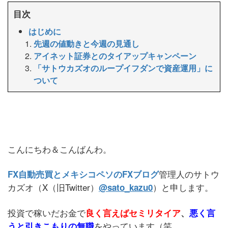
目次
はじめに
先週の値動きと今週の見通し
アイネット証券とのタイアップキャンペーン
「サトウカズオのループイフダンで資産運用」に
ついて
こんにちわ＆こんばんわ。
管理人のサトウ
FX自動売買とメキシコペソのFXブログ
カズオ（X（旧Twitter）
）と申します。
@sato_kazu0
投資で稼いだお金で
良く言えばセミリタイア
、
悪く言
をやっています（笑
うと引きこもりの無職