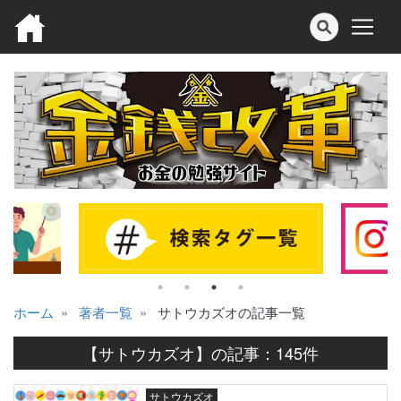
ホーム
著者一覧
サトウカズオ
の記事一覧
【
サトウカズオ
】の記事：
145
件
サトウカズオ