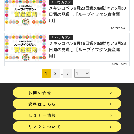
サトウカズオ
メキシコペソ6月23日週の値動きと6月30
日週の見通し【ループイフダン資産運
用】
2025/07/01
サトウカズオ
メキシコペソ6月16日週の値動きと6月23
日週の見通し【ループイフダン資産運
用】
2025/06/24
1
2
...
7
>
お問い合せ
>
資料はこちら
>
セミナー情報
>
リスクについて