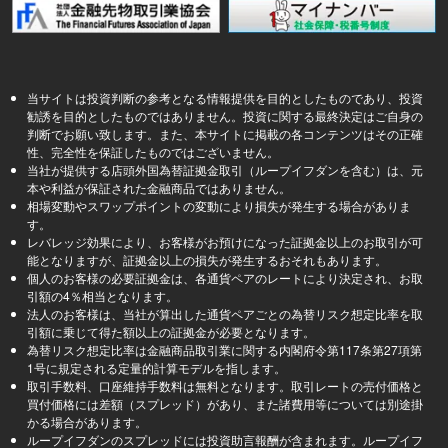
当サイトは投資判断の参考となる情報提供を目的としたものであり、投資
勧誘を目的としたものではありません。投資に関する最終決定はご自身の
判断でお願い致します。また、本サイトに掲載の各コンテンツはその正確
性、完全性を保証したものではございません。
当社が提供する店頭外国為替証拠金取引（ループイフダンを含む）は、元
本や利益が保証された金融商品ではありません。
相場変動やスワップポイントの変動により損失が発生する場合がありま
す。
レバレッジ効果により、お客様がお預けになった証拠金以上のお取引が可
能となりますが、証拠金以上の損失が発生するおそれもあります。
個人のお客様の必要証拠金は、各通貨ペアのレートにより決定され、お取
引額の4％相当となります。
法人のお客様は、当社が算出した通貨ペアごとの為替リスク想定比率を取
引額に乗じて得た額以上の証拠金が必要となります。
為替リスク想定比率は金融商品取引業に関する内閣府令第117条第27項第
1号に規定される定量的計算モデルを指します。
取引手数料、口座維持手数料は無料となります。取引レートの売付価格と
買付価格には差額（スプレッド）があり、また諸費用等については別途掛
かる場合があります。
ループイフダンのスプレッドには投資助言報酬が含まれます。ループイフ