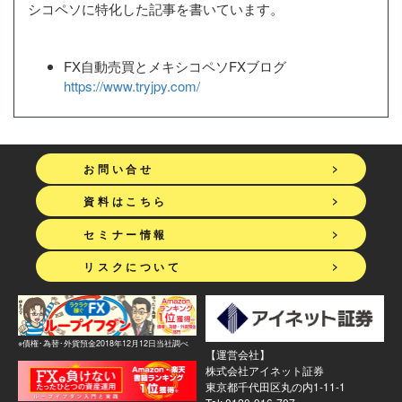
シコペソに特化した記事を書いています。
FX自動売買とメキシコペソFXブログ
https://www.tryjpy.com/
>
お問い合せ
>
資料はこちら
>
セミナー情報
>
リスクについて
※債権･為替･外貨預金2018年12月12日当社調べ
【運営会社】
株式会社アイネット証券
東京都千代田区丸の内1-11-1