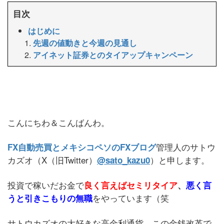
目次
はじめに
先週の値動きと今週の見通し
アイネット証券とのタイアップキャンペーン
こんにちわ＆こんばんわ。
管理人のサトウ
FX自動売買とメキシコペソのFXブログ
カズオ（X（旧Twitter）
）と申します。
@sato_kazu0
投資で稼いだお金で
良く言えばセミリタイア
、
悪く言
をやっています（笑
うと引きこもりの無職
サトウカズオの大好きな高金利通貨、この金銭改革で