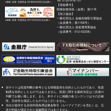
Tel: 0120-916-707
※債権･為替･外貨預金 2018年6月20日当社調べ
【登録番号】
関東財務局長（金商） 第11号
【加入協会】
一般社団法人 金融先物取引業協会
※債権･為替･外貨預金 2017年9月5日当社調べ
（会員番号：第1158号）
一般社団法人 資産運用業協会
（会員番号：012-02238）
当サイトは投資判断の参考となる情報提供を目的としたものであり、投資
勧誘を目的としたものではありません。投資に関する最終決定はご自身の
判断でお願い致します。また、本サイトに掲載の各コンテンツはその正確
性、完全性を保証したものではございません。
当社が提供する店頭外国為替証拠金取引（ループイフダンを含む）は、元
本や利益が保証された金融商品ではありません。