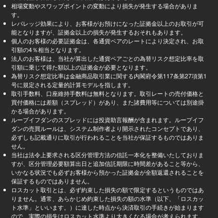
相場変動やスワップポイントの変動により損失が発生する場合がありま
す。
レバレッジ効果により、お客様がお預けになった証拠金以上のお取引が可
能となりますが、証拠金以上の損失が発生するおそれもあります。
個人のお客様の必要証拠金は、各通貨ペアのレートにより決定され、お取
引額の4％相当となります。
法人のお客様は、当社が算出した通貨ペアごとの為替リスク想定比率を取
引額に乗じて得た額以上の証拠金が必要となります。
為替リスク想定比率は金融商品取引業に関する内閣府令第117条第27項第1
号に規定される定量的計算モデルを指します。
取引手数料、口座維持手数料は無料となります。取引レートの売付価格と
買付価格には差額（スプレッド）があり、また諸費用等については別途掛
かる場合があります。
ループイフダンのスプレッドには投資助言報酬が含まれます。ループイフ
ダンの売買ルールは、システム制作者より開示されたコンセプトであり、
必ずしも記載通りに取引が行われることを当社が保証するものではありま
せん。
当社は法令上要求される区分管理方法の信託一本化を整備いたしておりま
すが、区分管理必要額算出日と追加信託期限に時間差があること等から、
いかなる状況でも必ずお客様から預かった証拠金が全額返還されることを
保証するものではありません。
ロスカット取引とは、必ず約束した損失の額で限定するというものではあ
りません。通常、あらかじめ約束した損失の額の水準（以下、「ロスカッ
ト水準」といいます。）に達した時点から決済取引の手続きが始まります
ので、実際の損失はロスカット水準より大きくなる場合が考えられます。