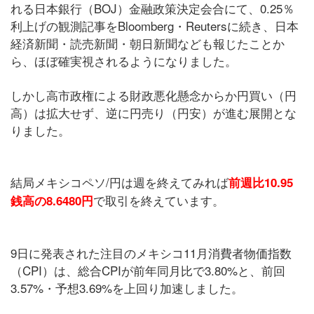
れる日本銀行（BOJ）金融政策決定会合にて、0.25％
利上げの観測記事をBloomberg・Reutersに続き、日本
経済新聞・読売新聞・朝日新聞なども報じたことか
ら、ほぼ確実視されるようになりました。
しかし高市政権による財政悪化懸念からか円買い（円
高）は拡大せず、逆に円売り（円安）が進む展開とな
りました。
結局メキシコペソ/円は週を終えてみれば
前週比10.95
で取引を終えています。
銭高の8.6480円
9日に発表された注目のメキシコ11月消費者物価指数
（CPI）は、総合CPIが前年同月比で3.80%と、前回
3.57%・予想3.69%を上回り加速しました。