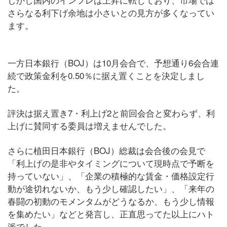
さらなる利下げ余地は小さいとの見方が多くなってい
ます。
一方日本銀行（BOJ）は10月会合で、予想通り6会合連
続で政策金利を0.50％に据え置くことを決定しまし
た。
評決は据え置き7・利上げ2と前回会合と変わらず、利
上げに賛同する委員は増えませんでした。
さらに植田日本銀行（BOJ）総裁は会合後の会見で
「利上げの是非やタイミングについて現時点で予断を
持っていない」、「企業の積極的な賃金・価格設定行
動が途切れないか、もう少し確認したい」、「来年の
春闘の初動のモメンタムがどうなるか、もう少し情報
を集めたい」などと発言し、正直思ってた以上にハト
派でした。