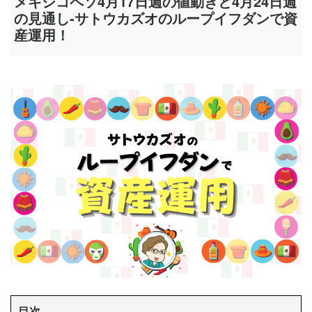
メキシコペソ4月17日週の値動きと4月24日週
の見通し-サトウカズオのループイフダンで資
産運用！
目次