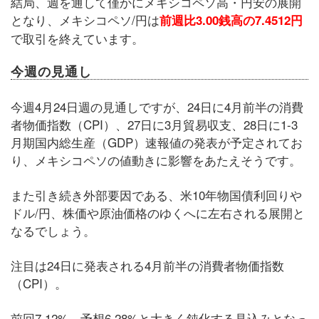
結局、週を通して僅かにメキシコペソ高・円安の展開
となり、メキシコペソ/円は
前週比
3.00
銭高の7.4512
円
で取引を終えています。
今週の見通し
今週4月24日週の見通しですが、24日に4月前半の消費
者物価指数（CPI）、27日に3月貿易収支、28日に1-3
月期国内総生産（GDP）速報値の発表が予定されてお
り、メキシコペソの値動きに影響をあたえそうです。
また引き続き外部要因である、米10年物国債利回りや
ドル/円、株価や原油価格のゆくへに左右される展開と
なるでしょう。
注目は24日に発表される4月前半の消費者物価指数
（CPI）。
前回7.12%、予想6.28%と大きく鈍化する見込みとなっ