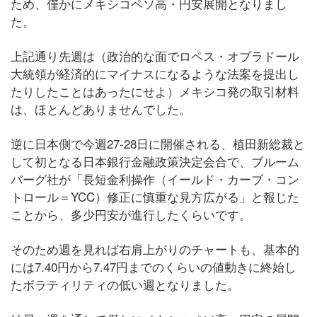
ため、僅かにメキシコペソ高・円安展開となりまし
た。
上記通り先週は（政治的な面でロペス・オブラドール
大統領が経済的にマイナスになるような法案を提出し
たりしたことはあったにせよ）メキシコ発の取引材料
は、ほとんどありませんでした。
逆に日本側で今週27-28日に開催される、植田新総裁と
して初となる日本銀行金融政策決定会合で、ブルーム
バーグ社が「長短金利操作（イールド・カーブ・コン
トロール＝YCC）修正に慎重な見方広がる」と報じた
ことから、多少円安が進行したくらいです。
そのため週を見れば右肩上がりのチャートも、基本的
には7.40円から7.47円までのくらいの値動きに終始し
たボラティリティの低い週となりました。