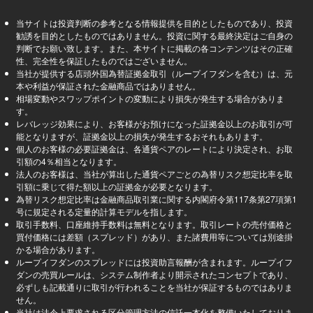
当サイトは投資判断の参考となる情報提供を目的としたものであり、投資
勧誘を目的としたものではありません。投資に関する最終決定はご自身の
判断でお願い致します。また、本サイトに掲載の各コンテンツはその正確
性、完全性を保証したものではございません。
当社が提供する店頭外国為替証拠金取引（ループイフダンを含む）は、元
本や利益が保証された金融商品ではありません。
相場変動やスワップポイントの変動により損失が発生する場合がありま
す。
レバレッジ効果により、お客様がお預けになった証拠金以上のお取引が可
能となりますが、証拠金以上の損失が発生するおそれもあります。
個人のお客様の必要証拠金は、各通貨ペアのレートにより決定され、お取
引額の4％相当となります。
法人のお客様は、当社が算出した通貨ペアごとの為替リスク想定比率を取
引額に乗じて得た額以上の証拠金が必要となります。
為替リスク想定比率は金融商品取引業に関する内閣府令第117条第27項第1
号に規定される定量的計算モデルを指します。
取引手数料、口座維持手数料は無料となります。取引レートの売付価格と
買付価格には差額（スプレッド）があり、また諸費用等については別途掛
かる場合があります。
ループイフダンのスプレッドには投資助言報酬が含まれます。ループイフ
ダンの売買ルールは、システム制作者より開示されたコンセプトであり、
必ずしも記載通りに取引が行われることを当社が保証するものではありま
せん。
当社は法令上要求される区分管理方法の信託一本化を整備いたしておりま