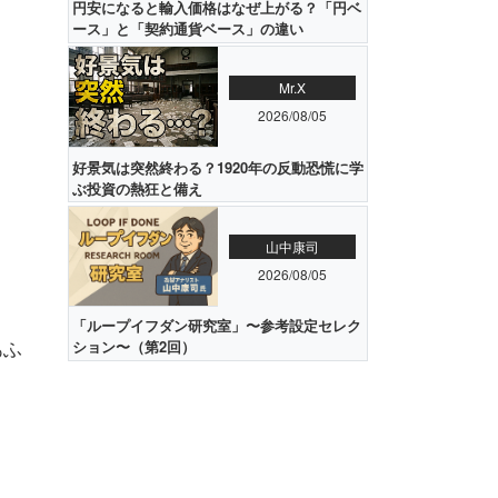
円安になると輸入価格はなぜ上がる？「円ベ
ース」と「契約通貨ベース」の違い
Mr.X
2026/08/05
好景気は突然終わる？1920年の反動恐慌に学
ぶ投資の熱狂と備え
山中康司
2026/08/05
「ループイフダン研究室」〜参考設定セレク
あふ
ション〜（第2回）