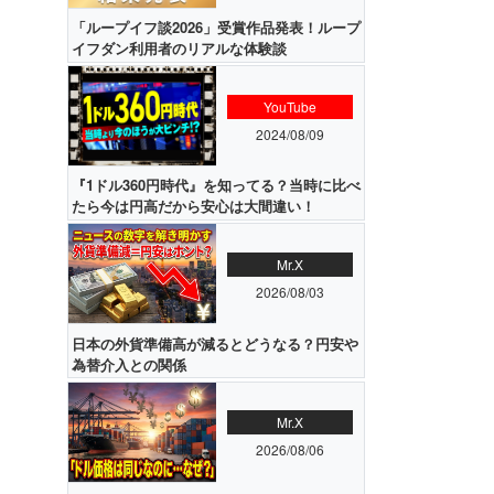
「ループイフ談2026」受賞作品発表！ループ
イフダン利用者のリアルな体験談
YouTube
2024/08/09
『1ドル360円時代』を知ってる？当時に比べ
たら今は円高だから安心は大間違い！
Mr.X
2026/08/03
日本の外貨準備高が減るとどうなる？円安や
為替介入との関係
Mr.X
2026/08/06