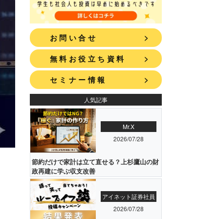
>
お問い合せ
>
無料お役立ち資料
>
セミナー情報
人気記事
Mr.X
2026/07/28
節約だけで家計は立て直せる？上杉鷹山の財
政再建に学ぶ収支改善
アイネット証券社員
2026/07/28