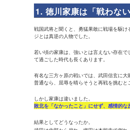
1. 徳川家康は「戦わな
戦国武将と聞くと、勇猛果敢に戦場を駆け
ジとは真逆の人物でした。
若い頃の家康は、強いとは言えない存在で
て過ごした時代も長くあります。
有名な三方ヶ原の戦いでは、武田信玄に大
普通なら、屈辱を晴らそうと再戦を挑むと
しかし家康は違いました。
敗北を「なかったこと」にせず、感情的な
結果としてどうなったか。
武田は内部から崩れ、織田は本能寺で倒れ