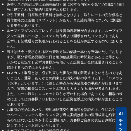
為替リスク想定比率は金融商品取引業に関する内閣府令第117条第27項第1
号に規定される定量的計算モデルを指します。
取引手数料、口座維持手数料は無料となります。取引レートの売付価格と
買付価格には差額（スプレッド）があり、また諸費用等については別途掛
かる場合があります。
ループイフダンのスプレッドには投資助言報酬が含まれます。ループイフ
ダンの売買ルールは、システム制作者より開示されたコンセプトであり、
必ずしも記載通りに取引が行われることを当社が保証するものではありま
せん。
当社は法令上要求される区分管理方法の信託一本化を整備いたしておりま
すが、区分管理必要額算出日と追加信託期限に時間差があること等から、
いかなる状況でも必ずお客様から預かった証拠金が全額返還されることを
保証するものではありません。
ロスカット取引とは、必ず約束した損失の額で限定するというものではあ
りません。通常、あらかじめ約束した損失の額の水準（以下、「ロスカッ
ト水準」といいます。）に達した時点から決済取引の手続きが始まります
ので、実際の損失はロスカット水準より大きくなる場合が考えられます。
また、ルール通りにロスカット取引が行われた場合であっても、相場の状
況によってはお客様よりお預かりした証拠金以上の損失の額が生じること
があります。
お取引の開始にあたり、契約締結前交付書面等を熟読の上、仕組みやスリ
AI
ッページ、システム等のリスク及び過去実績は将来の運用成果を約束する
チャットに質問
ものではないこと等を十分ご理解頂き、お客様ご自身の責任と判断にて開
始して頂くようお願いいたします。
ループイフダンは、当社の登録商標です。