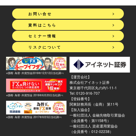
>
お問い合せ
>
資料はこちら
>
セミナー情報
>
リスクについて
※債権･為替･外貨預金2018年12月12日当社調べ
【運営会社】
株式会社アイネット証券
東京都千代田区丸の内1-11-1
Tel: 0120-916-707
※債権･為替･外貨預金 2018年6月20日当社調べ
【登録番号】
関東財務局長（金商） 第11号
【加入協会】
一般社団法人 金融先物取引業協会
※債権･為替･外貨預金 2017年9月5日当社調べ
（会員番号：第1158号）
一般社団法人 資産運用業協会
（会員番号：012-02238）