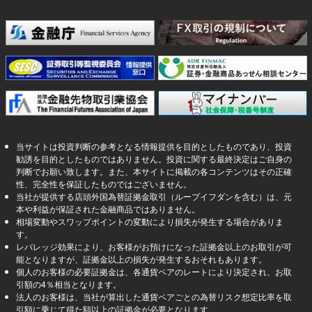
当サイトは投資判断の参考となる情報提供を目的としたものであり、投資
勧誘を目的としたものではありません。投資に関する最終決定はご自身の
判断でお願い致します。また、本サイトに掲載の各コンテンツはその正確
性、完全性を保証したものではございません。
当社が提供する店頭外国為替証拠金取引（ループイフダンを含む）は、元
本や利益が保証された金融商品ではありません。
相場変動やスワップポイントの変動により損失が発生する場合がありま
す。
レバレッジ効果により、お客様がお預けになった証拠金以上のお取引が可
能となりますが、証拠金以上の損失が発生するおそれもあります。
個人のお客様の必要証拠金は、各通貨ペアのレートにより決定され、お取
引額の4％相当となります。
法人のお客様は、当社が算出した通貨ペアごとの為替リスク想定比率を取
引額に乗じて得た額以上の証拠金が必要となります。