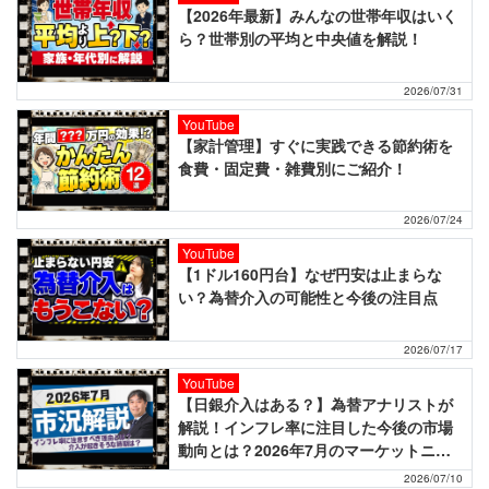
【2026年最新】みんなの世帯年収はいく
ら？世帯別の平均と中央値を解説！
2026/07/31
YouTube
【家計管理】すぐに実践できる節約術を
食費・固定費・雑費別にご紹介！
2026/07/24
YouTube
【1ドル160円台】なぜ円安は止まらな
い？為替介入の可能性と今後の注目点
2026/07/17
YouTube
【日銀介入はある？】為替アナリストが
解説！インフレ率に注目した今後の市場
動向とは？2026年7月のマーケットニュ
ース！
2026/07/10