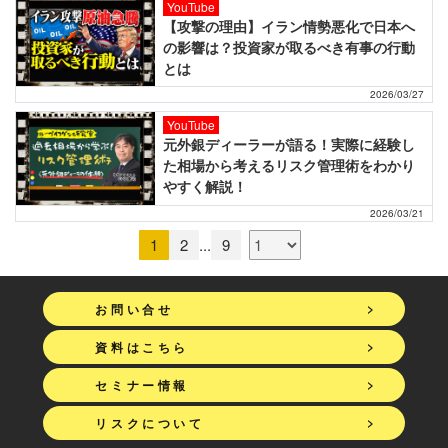
YouTube
【攻撃の理由】イラン情勢悪化で日本へ
の影響は？投資家が取るべき有事の行動
とは
2026/03/27
YouTube
元外銀ディーラーが語る！実際に経験し
た相場から考えるリスク管理術をわかり
やすく解説！
2026/03/21
1
2
...
9
>
お問い合せ
>
資料はこちら
>
セミナー情報
>
リスクについて