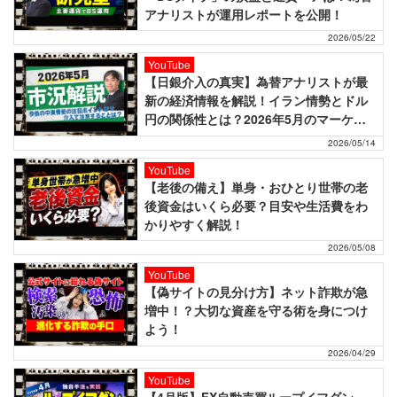
アナリストが運用レポートを公開！
2026/05/22
YouTube
【日銀介入の真実】為替アナリストが最
新の経済情報を解説！イラン情勢とドル
円の関係性とは？2026年5月のマーケッ
トニュース！
2026/05/14
YouTube
【老後の備え】単身・おひとり世帯の老
後資金はいくら必要？目安や生活費をわ
かりやすく解説！
2026/05/08
YouTube
【偽サイトの見分け方】ネット詐欺が急
増中！？大切な資産を守る術を身につけ
よう！
2026/04/29
YouTube
【4月版】FX自動売買ループイフダン