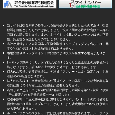
当サイトは投資判断の参考となる情報提供を目的としたものであり、投資
勧誘を目的としたものではありません。投資に関する最終決定はご自身の
判断でお願い致します。また、本サイトに掲載の各コンテンツはその正確
性、完全性を保証したものではございません。
当社が提供する店頭外国為替証拠金取引（ループイフダンを含む）は、元
本や利益が保証された金融商品ではありません。
相場変動やスワップポイントの変動により損失が発生する場合がありま
す。
レバレッジ効果により、お客様がお預けになった証拠金以上のお取引が可
能となりますが、証拠金以上の損失が発生するおそれもあります。
個人のお客様の必要証拠金は、各通貨ペアのレートにより決定され、お取
引額の4％相当となります。
法人のお客様は、当社が算出した通貨ペアごとの為替リスク想定比率を取
引額に乗じて得た額以上の証拠金が必要となります。
為替リスク想定比率は金融商品取引業に関する内閣府令第117条第27項第
1号に規定される定量的計算モデルを指します。
取引手数料、口座維持手数料は無料となります。取引レートの売付価格と
買付価格には差額（スプレッド）があり、また諸費用等については別途掛
かる場合があります。
ループイフダンのスプレッドには投資助言報酬が含まれます。ループイフ