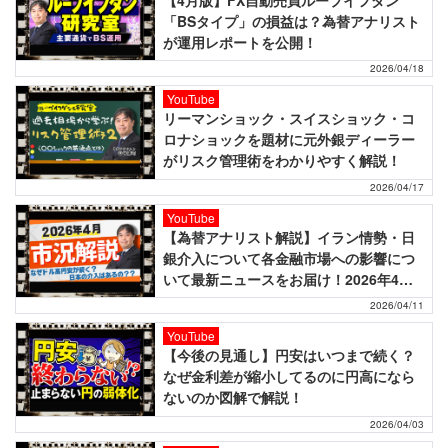
「BSタイプ」の損益は？為替アナリスト
が運用レポートを公開！
2026/04/18
YouTube
リーマンショック・スイスショック・コ
ロナショックを題材に元外銀ディーラー
がリスク管理術をわかりやすく解説！
2026/04/17
YouTube
【為替アナリスト解説】イラン情勢・日
銀介入について各金融市場への影響につ
いて最新ニュースをお届け！2026年4月
のマーケットニュース！
2026/04/11
YouTube
【今後の見通し】円安はいつまで続く？
なぜ金利差が縮小してるのに円高になら
ないのか図解で解説！
2026/04/03