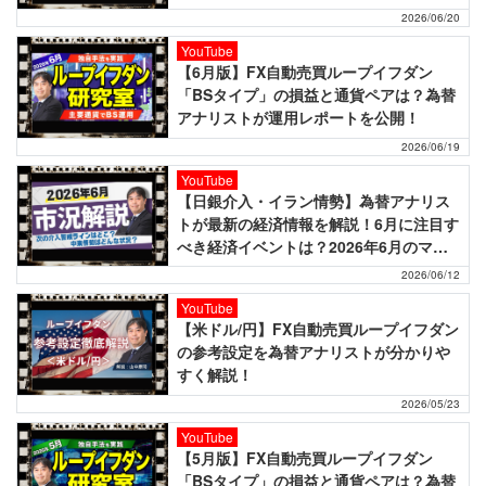
2026/06/20
YouTube
【6月版】FX自動売買ループイフダン
「BSタイプ」の損益と通貨ペアは？為替
アナリストが運用レポートを公開！
2026/06/19
YouTube
【日銀介入・イラン情勢】為替アナリス
トが最新の経済情報を解説！6月に注目す
べき経済イベントは？2026年6月のマー
ケットニュース！
2026/06/12
YouTube
【米ドル/円】FX自動売買ループイフダン
の参考設定を為替アナリストが分かりや
すく解説！
2026/05/23
YouTube
【5月版】FX自動売買ループイフダン
「BSタイプ」の損益と通貨ペアは？為替