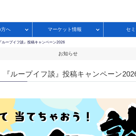
の方へ
マーケット情報
セミ
質問
金利推移
ループイフダンBSとは
FX初心者のための基礎講座
各種お手続き
本日のスワップポイント
『ループイフ談』投稿キャンペーン2026
FXのレバレッジとは？
いて
ートコンテンツ
ループイフダンランキング
お知らせ
FXのスプレッドとは？
ループイフダンの資金シミュレーション
FXのスワップポイントとは？
！『ループイフ談』投稿キャンペーン202
FXの取引時間は？
FXのロスカットとは？
資産運用セルフチェック