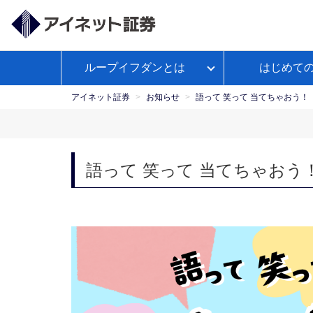
ループイフダンとは
はじめて
ループイフダンとは
アイネット証券が選ばれる理由
経済予測カレンダー
WEBセ
お客様サポートトップ
【公
よくあるご
政策
ミナー
式】
アイネット証券
お知らせ
語って 笑って 当てちゃおう！
Youtube
ループイフダンのお取引ガイド
本日の取引証拠金
お取引ガイド
入出金につ
レポ
ループイフダンの資金管理の仕方
語って 笑って 当てちゃおう
マンガで学ぼうFX自動売買