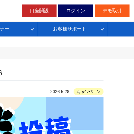
口座開設
ログイン
デモ取引
ナー
お客様サポート
ループイフダンの仕組み
FX自動売買超入門
FX自動売買での典型的な失敗パターン
目安資金表とレート変動幅確認表
6
2026.5.28
無料デモ取引