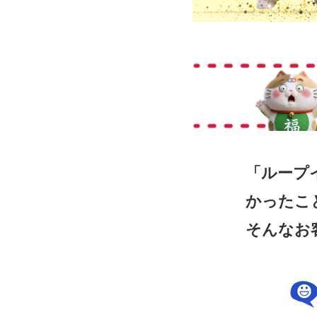
「ループ
かったこ
そんなお