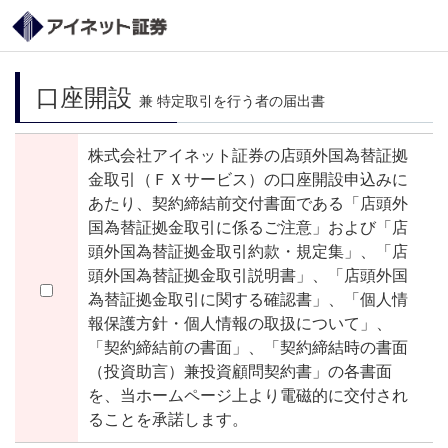
口座開設
兼 特定取引を行う者の届出書
株式会社アイネット証券の店頭外国為替証拠
金取引（ＦＸサービス）の口座開設申込みに
あたり、契約締結前交付書面である「店頭外
国為替証拠金取引に係るご注意」および「店
頭外国為替証拠金取引約款・規定集」、「店
頭外国為替証拠金取引説明書」、「店頭外国
為替証拠金取引に関する確認書」、「個人情
報保護方針・個人情報の取扱について」、
「契約締結前の書面」、「契約締結時の書面
（投資助言）兼投資顧問契約書」の各書面
を、当ホームページ上より電磁的に交付され
ることを承諾します。