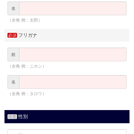
名
（全角 例：太郎）
フリガナ
姓
（全角 例：ニホン）
名
（全角 例：タロウ）
性別