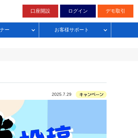
口座開設
ログイン
デモ取引
ナー
お客様サポート
ループイフダンの仕組み
FX自動売買超入門
FX自動売買での典型的な失敗パターン
目安資金表とレート変動幅確認表
2025.7.29
無料デモ取引