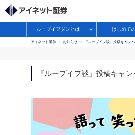
ループイフダンとは
はじめて
ループイフダンとは
アイネット証券が選ばれる理由
経済予測カレンダー
WEBセ
お客様サポートトップ
【公
よくあるご
政策
ミナー
式】
アイネット証券
お知らせ
『ループイフ談』投稿キャンペ
Youtube
ループイフダンのお取引ガイド
本日の取引証拠金
お取引ガイド
入出金につ
レポ
ループイフダンの資金管理の仕方
『ループイフ談』投稿キャン
マンガで学ぼうFX自動売買