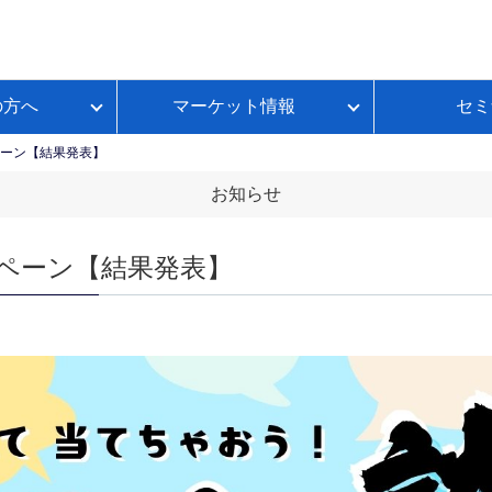
の方へ
マーケット情報
セミ
質問
金利推移
ループイフダンBSとは
FX初心者のための基礎講座
各種お手続き
本日のスワップポイント
ーン【結果発表】
FXのレバレッジとは？
いて
ートコンテンツ
ループイフダンランキング
お知らせ
FXのスプレッドとは？
ループイフダンの資金シミュレーション
FXのスワップポイントとは？
ペーン【結果発表】
FXの取引時間は？
FXのロスカットとは？
資産運用セルフチェック