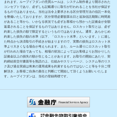
まれます。ループイフダンの売買ルールは、システム制作者より開示された
コンセプトであり、必ずしも記載通りに取引が行われることを当社が保証す
るものではありません。当社は法令上要求される区分管理方法の信託一本化
を整備いたしておりますが、区分管理必要額算出日と追加信託期限に時間差
があること等から、いかなる状況でも必ずお客様から預かった証拠金が全額
返還されることを保証するものではありません。ロスカット取引とは、必ず
約束した損失の額で限定するというものではありません。通常、あらかじめ
約束した損失の額の水準（以下、「ロスカット水準」といいます。）に達し
た時点から決済取引の手続きが始まりますので、実際の損失はロスカット水
準より大きくなる場合が考えられます。また、ルール通りにロスカット取引
が行われた場合であっても、相場の状況によってはお客様よりお預かりした
証拠金以上の損失の額が生じることがあります。お取引の開始にあたり、契
約締結前交付書面等を熟読の上、仕組みやスリッページ、システム等のリス
ク及び過去実績は将来の運用成果を約束するものではないこと等を十分ご理
解頂き、お客様ご自身の責任と判断にて開始して頂くようお願いいたしま
す。ループイフダンは、当社の登録商標です。