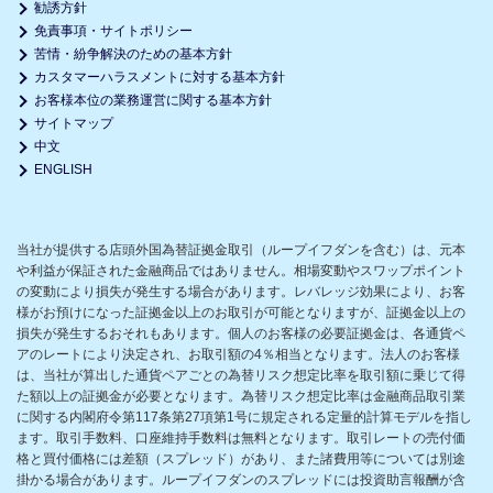
勧誘方針
免責事項・サイトポリシー
苦情・紛争解決のための基本方針
カスタマーハラスメントに対する基本方針
お客様本位の業務運営に関する基本方針
サイトマップ
中文
ENGLISH
当社が提供する店頭外国為替証拠金取引（ループイフダンを含む）は、元本
や利益が保証された金融商品ではありません。相場変動やスワップポイント
の変動により損失が発生する場合があります。レバレッジ効果により、お客
様がお預けになった証拠金以上のお取引が可能となりますが、証拠金以上の
損失が発生するおそれもあります。個人のお客様の必要証拠金は、各通貨ペ
アのレートにより決定され、お取引額の4％相当となります。法人のお客様
は、当社が算出した通貨ペアごとの為替リスク想定比率を取引額に乗じて得
た額以上の証拠金が必要となります。為替リスク想定比率は金融商品取引業
に関する内閣府令第117条第27項第1号に規定される定量的計算モデルを指し
ます。取引手数料、口座維持手数料は無料となります。取引レートの売付価
格と買付価格には差額（スプレッド）があり、また諸費用等については別途
掛かる場合があります。ループイフダンのスプレッドには投資助言報酬が含