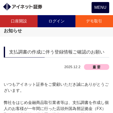
Toggle
MENU
navigation
口座開設
ログイン
デモ取引
お知らせ
支払調書の作成に伴う登録情報ご確認のお願い
2025.12.2
いつもアイネット証券をご愛顧いただき誠にありがとうご
ざいます。
弊社をはじめ金融商品取引業者等は、支払調書を作成し個
人のお客様が一年間に行った店頭外国為替証拠金（FX）