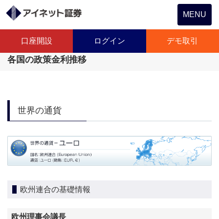
Toggle
MENU
navigation
口座開設
ログイン
デモ取引
各国の政策金利推移
世界の通貨
欧州連合の基礎情報
欧州理事会議長