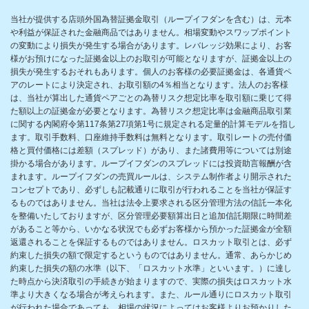
当社が提供する店頭外国為替証拠金取引（ループイフダンを含む）は、元本
や利益が保証された金融商品ではありません。相場変動やスワップポイント
の変動により損失が発生する場合があります。レバレッジ効果により、お客
様がお預けになった証拠金以上のお取引が可能となりますが、証拠金以上の
損失が発生するおそれもあります。個人のお客様の必要証拠金は、各通貨ペ
アのレートにより決定され、お取引額の4％相当となります。法人のお客様
は、当社が算出した通貨ペアごとの為替リスク想定比率を取引額に乗じて得
た額以上の証拠金が必要となります。為替リスク想定比率は金融商品取引業
に関する内閣府令第117条第27項第1号に規定される定量的計算モデルを指し
ます。取引手数料、口座維持手数料は無料となります。取引レートの売付価
格と買付価格には差額（スプレッド）があり、また諸費用等については別途
掛かる場合があります。ループイフダンのスプレッドには投資助言報酬が含
まれます。ループイフダンの売買ルールは、システム制作者より開示された
コンセプトであり、必ずしも記載通りに取引が行われることを当社が保証す
るものではありません。当社は法令上要求される区分管理方法の信託一本化
を整備いたしておりますが、区分管理必要額算出日と追加信託期限に時間差
があること等から、いかなる状況でも必ずお客様から預かった証拠金が全額
返還されることを保証するものではありません。ロスカット取引とは、必ず
約束した損失の額で限定するというものではありません。通常、あらかじめ
約束した損失の額の水準（以下、「ロスカット水準」といいます。）に達し
た時点から決済取引の手続きが始まりますので、実際の損失はロスカット水
準より大きくなる場合が考えられます。また、ルール通りにロスカット取引
が行われた場合であっても、相場の状況によってはお客様よりお預かりした