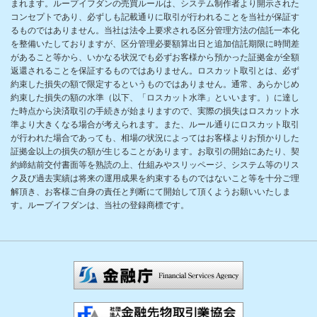
まれます。ループイフダンの売買ルールは、システム制作者より開示された
コンセプトであり、必ずしも記載通りに取引が行われることを当社が保証す
るものではありません。当社は法令上要求される区分管理方法の信託一本化
を整備いたしておりますが、区分管理必要額算出日と追加信託期限に時間差
があること等から、いかなる状況でも必ずお客様から預かった証拠金が全額
返還されることを保証するものではありません。ロスカット取引とは、必ず
約束した損失の額で限定するというものではありません。通常、あらかじめ
約束した損失の額の水準（以下、「ロスカット水準」といいます。）に達し
た時点から決済取引の手続きが始まりますので、実際の損失はロスカット水
準より大きくなる場合が考えられます。また、ルール通りにロスカット取引
が行われた場合であっても、相場の状況によってはお客様よりお預かりした
証拠金以上の損失の額が生じることがあります。お取引の開始にあたり、契
約締結前交付書面等を熟読の上、仕組みやスリッページ、システム等のリス
ク及び過去実績は将来の運用成果を約束するものではないこと等を十分ご理
解頂き、お客様ご自身の責任と判断にて開始して頂くようお願いいたしま
す。ループイフダンは、当社の登録商標です。