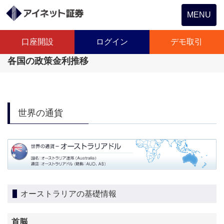
Toggle
MENU
navigation
口座開設
ログイン
デモ取引
各国の政策金利推移
世界の通貨
オーストラリアの基礎情報
首脳