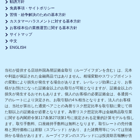
勧誘方針
免責事項・サイトポリシー
苦情・紛争解決のための基本方針
カスタマーハラスメントに対する基本方針
お客様本位の業務運営に関する基本方針
サイトマップ
中文
ENGLISH
当社が提供する店頭外国為替証拠金取引（ループイフダンを含む）は、元本
や利益が保証された金融商品ではありません。相場変動やスワップポイント
の変動により損失が発生する場合があります。レバレッジ効果により、お客
様がお預けになった証拠金以上のお取引が可能となりますが、証拠金以上の
損失が発生するおそれもあります。個人のお客様の必要証拠金は、各通貨ペ
アのレートにより決定され、お取引額の4％相当となります。法人のお客様
は、当社が算出した通貨ペアごとの為替リスク想定比率を取引額に乗じて得
た額以上の証拠金が必要となります。為替リスク想定比率は金融商品取引業
に関する内閣府令第117条第27項第1号に規定される定量的計算モデルを指し
ます。取引手数料、口座維持手数料は無料となります。取引レートの売付価
格と買付価格には差額（スプレッド）があり、また諸費用等については別途
掛かる場合があります。ループイフダンのスプレッドには投資助言報酬が含