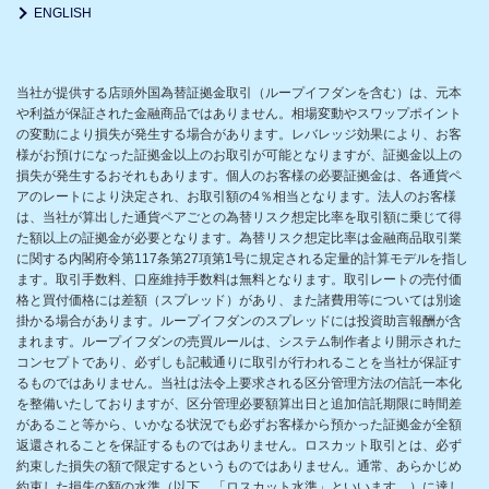
ENGLISH
当社が提供する店頭外国為替証拠金取引（ループイフダンを含む）は、元本
や利益が保証された金融商品ではありません。相場変動やスワップポイント
の変動により損失が発生する場合があります。レバレッジ効果により、お客
様がお預けになった証拠金以上のお取引が可能となりますが、証拠金以上の
損失が発生するおそれもあります。個人のお客様の必要証拠金は、各通貨ペ
アのレートにより決定され、お取引額の4％相当となります。法人のお客様
は、当社が算出した通貨ペアごとの為替リスク想定比率を取引額に乗じて得
た額以上の証拠金が必要となります。為替リスク想定比率は金融商品取引業
に関する内閣府令第117条第27項第1号に規定される定量的計算モデルを指し
ます。取引手数料、口座維持手数料は無料となります。取引レートの売付価
格と買付価格には差額（スプレッド）があり、また諸費用等については別途
掛かる場合があります。ループイフダンのスプレッドには投資助言報酬が含
まれます。ループイフダンの売買ルールは、システム制作者より開示された
コンセプトであり、必ずしも記載通りに取引が行われることを当社が保証す
るものではありません。当社は法令上要求される区分管理方法の信託一本化
を整備いたしておりますが、区分管理必要額算出日と追加信託期限に時間差
があること等から、いかなる状況でも必ずお客様から預かった証拠金が全額
返還されることを保証するものではありません。ロスカット取引とは、必ず
約束した損失の額で限定するというものではありません。通常、あらかじめ
約束した損失の額の水準（以下、「ロスカット水準」といいます。）に達し