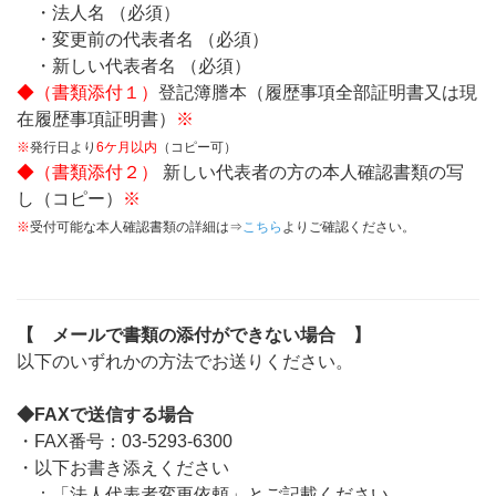
・法人名 （必須）
・変更前の代表者名 （必須）
・新しい代表者名 （必須）
◆（書類添付１）
登記簿謄本（履歴事項全部証明書又は現
在履歴事項証明書）
※
※
発行日より
6ケ月以内
（コピー可）
◆（書類添付２）
新しい代表者の方の本人確認書類の写
し（コピー）
※
※
受付可能な本人確認書類の詳細は⇒
こちら
よりご確認ください。
【 メールで書類の添付ができない場合 】
以下のいずれかの方法でお送りください。
◆FAXで送信する場合
・FAX番号：03-5293-6300
・以下お書き添えください
：「法人代表者変更依頼」とご記載ください。