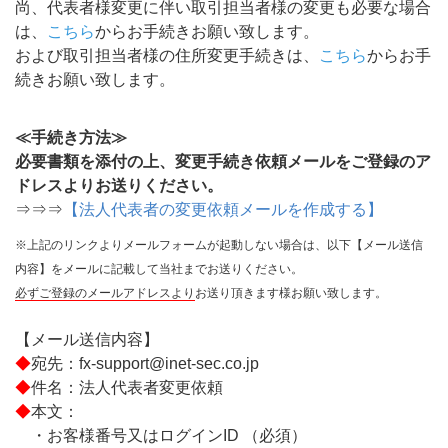
尚、代表者様変更に伴い取引担当者様の変更も必要な場合
は、
こちら
からお手続きお願い致します。
および取引担当者様の住所変更手続きは、
こちら
からお手
続きお願い致します。
≪手続き方法≫
必要書類を添付の上、変更手続き依頼メールをご登録のア
ドレスよりお送りください。
⇒⇒⇒
【法人代表者の変更依頼メールを作成する】
※上記のリンクよりメールフォームが起動しない場合は、以下【メール送信
内容】をメールに記載して当社までお送りください。
必ずご登録のメールアドレスより
お送り頂きます様お願い致します。
【メール送信内容】
◆
宛先：fx-support@inet-sec.co.jp
◆
件名：法人代表者変更依頼
◆
本文：
・お客様番号又はログインID （必須）