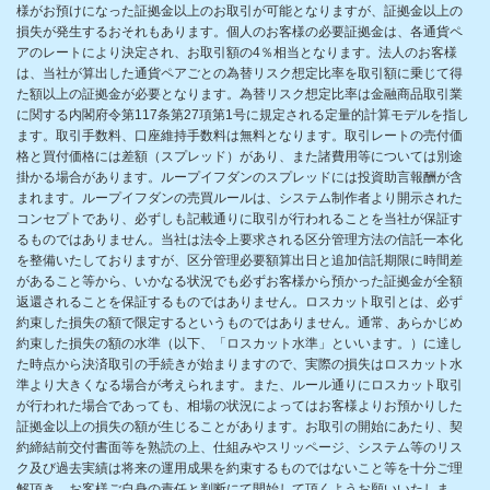
様がお預けになった証拠金以上のお取引が可能となりますが、証拠金以上の
損失が発生するおそれもあります。個人のお客様の必要証拠金は、各通貨ペ
アのレートにより決定され、お取引額の4％相当となります。法人のお客様
は、当社が算出した通貨ペアごとの為替リスク想定比率を取引額に乗じて得
た額以上の証拠金が必要となります。為替リスク想定比率は金融商品取引業
に関する内閣府令第117条第27項第1号に規定される定量的計算モデルを指し
ます。取引手数料、口座維持手数料は無料となります。取引レートの売付価
格と買付価格には差額（スプレッド）があり、また諸費用等については別途
掛かる場合があります。ループイフダンのスプレッドには投資助言報酬が含
まれます。ループイフダンの売買ルールは、システム制作者より開示された
コンセプトであり、必ずしも記載通りに取引が行われることを当社が保証す
るものではありません。当社は法令上要求される区分管理方法の信託一本化
を整備いたしておりますが、区分管理必要額算出日と追加信託期限に時間差
があること等から、いかなる状況でも必ずお客様から預かった証拠金が全額
返還されることを保証するものではありません。ロスカット取引とは、必ず
約束した損失の額で限定するというものではありません。通常、あらかじめ
約束した損失の額の水準（以下、「ロスカット水準」といいます。）に達し
た時点から決済取引の手続きが始まりますので、実際の損失はロスカット水
準より大きくなる場合が考えられます。また、ルール通りにロスカット取引
が行われた場合であっても、相場の状況によってはお客様よりお預かりした
証拠金以上の損失の額が生じることがあります。お取引の開始にあたり、契
約締結前交付書面等を熟読の上、仕組みやスリッページ、システム等のリス
ク及び過去実績は将来の運用成果を約束するものではないこと等を十分ご理
解頂き、お客様ご自身の責任と判断にて開始して頂くようお願いいたしま