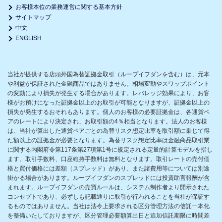
お客様本位の業務運営に関する基本方針
サイトマップ
中文
ENGLISH
当社が提供する店頭外国為替証拠金取引（ループイフダンを含む）は、元本
や利益が保証された金融商品ではありません。相場変動やスワップポイント
の変動により損失が発生する場合があります。レバレッジ効果により、お客
様がお預けになった証拠金以上のお取引が可能となりますが、証拠金以上の
損失が発生するおそれもあります。個人のお客様の必要証拠金は、各通貨ペ
アのレートにより決定され、お取引額の4％相当となります。法人のお客様
は、当社が算出した通貨ペアごとの為替リスク想定比率を取引額に乗じて得
た額以上の証拠金が必要となります。為替リスク想定比率は金融商品取引業
に関する内閣府令第117条第27項第1号に規定される定量的計算モデルを指し
ます。取引手数料、口座維持手数料は無料となります。取引レートの売付価
格と買付価格には差額（スプレッド）があり、また諸費用等については別途
掛かる場合があります。ループイフダンのスプレッドには投資助言報酬が含
まれます。ループイフダンの売買ルールは、システム制作者より開示された
コンセプトであり、必ずしも記載通りに取引が行われることを当社が保証す
るものではありません。当社は法令上要求される区分管理方法の信託一本化
を整備いたしておりますが、区分管理必要額算出日と追加信託期限に時間差