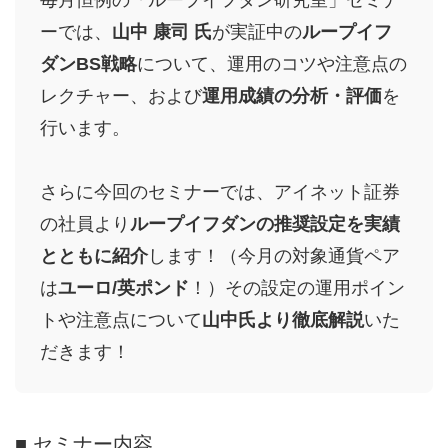
毎月恒例の「ループイフダン研究室」セミナ
ーでは、
山中 康司 氏
が実証中の
ループイフ
ダンBS戦略
について、運用のコツや注意点の
レクチャー、および
運用成績の分析・評価
を
行います。
さらに今回のセミナーでは、アイネット証券
の社員より
ループイフダンの推奨設定を実績
とともに紹介
します！（今月の対象通貨ペア
は
ユーロ/英ポンド
！）その設定の運用ポイン
トや注意点について
山中氏より徹底解説
いた
だきます！
■ セミナー内容