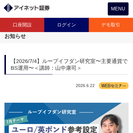
Toggle
MENU
navigation
口座開設
ログイン
デモ取引
お知らせ
【2026/7/4】ループイフダン研究室〜主要通貨で
BS運用〜＜講師：山中康司＞
2026.6.22