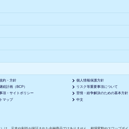
規約・方針
個人情報保護方針
継続計画（BCP）
リスク等重要事項について
事項・サイトポリシー
苦情・紛争解決のための基本方針
トマップ
中文
む）は、元本や利益が保証された金融商品ではありません。相場変動やスワップポイ