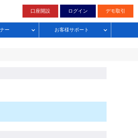
口座開設
ログイン
デモ取引
ナー
お客様サポート
ループイフダンの仕組み
FX自動売買超入門
FX自動売買での典型的な失敗パターン
目安資金表とレート変動幅確認表
無料デモ取引