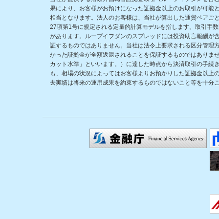
果により、お客様がお預けになった証拠金以上のお取引が可能
相当となります。法人のお客様は、当社が算出した通貨ペアごと
27項第1号に規定される定量的計算モデルを指します。取引手
があります。ループイフダンのスプレッドには投資助言報酬が
証するものではありません。当社は法令上要求される区分管理
かった証拠金が全額返還されることを保証するものではありま
カット水準」といいます。）に達した時点から決済取引の手続
も、相場の状況によってはお客様よりお預かりした証拠金以上
去実績は将来の運用成果を約束するものではないこと等を十分