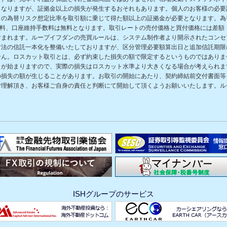
となりますが、証拠金以上の損失が発生するおそれもあります。個人のお客様の必要
の為替リスク想定比率を取引額に乗じて得た額以上の証拠金が必要となります。為替
数料、口座維持手数料は無料となります。取引レートの売付価格と買付価格には差額
含まれます。ループイフダンの売買ルールは、システム制作者より開示されたコンセ
方法の信託一本化を整備いたしておりますが、区分管理必要額算出日と追加信託期限
せん。ロスカット取引とは、必ず約束した損失の額で限定するというものではありま
きが始まりますので、実際の損失はロスカット水準より大きくなる場合が考えられま
の損失の額が生じることがあります。お取引の開始にあたり、契約締結前交付書面等
ご理解頂き、お客様ご自身の責任と判断にて開始して頂くようお願いいたします。ル
ISHグループのサービス