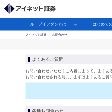
ループイフダンとは
はじめて
ループイフダンとは
アイネット証券が選ばれる理由
経済予測カレンダー
WEBセ
お客様サポートトップ
【公
よくあるご
政策
ミナー
式】
アイネット証券
お問合わせ
Youtube
ループイフダンのお取引ガイド
本日の取引証拠金
お取引ガイド
入出金につ
レポ
ループイフダンの資金管理の仕方
よくあるご質問
お問い合わせいただくご内容によって、よくあ
お問い合わせされる前に、まずはよくあるご質
マンガで学ぼうFX自動売買
各種お問合わせ