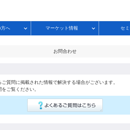
の方へ
マーケット情報
セミ
質問
金利推移
ループイフダンBSとは
FX初心者のための基礎講座
各種お手続き
本日のスワップポイント
FXのレバレッジとは？
いて
ートコンテンツ
ループイフダンランキング
お問合わせ
FXのスプレッドとは？
ループイフダンの資金シミュレーション
FXのスワップポイントとは？
FXの取引時間は？
FXのロスカットとは？
るご質問に掲載された情報で解決する場合がございます。
問をご覧ください。
資産運用セルフチェック