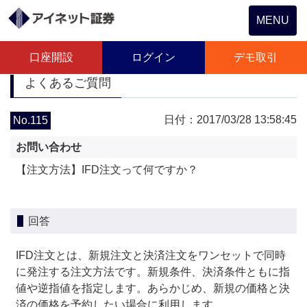
Toggle
MENU
navigation
口座開設
ログイン
デモ取引
よくあるご質問
日付：2017/03/28 13:58:45
No.115
お問い合わせ
【注文方法】IFD注文って何ですか？
回答
IFD注文とは、新規注文と決済注文をワンセットで同時
に発注する注文方法です。新規条件、決済条件ともに指
値や逆指値を指定します。あらかじめ、新規の価格と決
済の価格を予約したい場合に利用します。