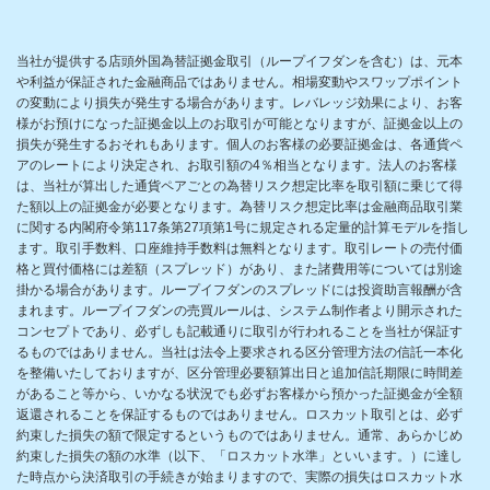
当社が提供する店頭外国為替証拠金取引（ループイフダンを含む）は、元本
や利益が保証された金融商品ではありません。相場変動やスワップポイント
の変動により損失が発生する場合があります。レバレッジ効果により、お客
様がお預けになった証拠金以上のお取引が可能となりますが、証拠金以上の
損失が発生するおそれもあります。個人のお客様の必要証拠金は、各通貨ペ
アのレートにより決定され、お取引額の4％相当となります。法人のお客様
は、当社が算出した通貨ペアごとの為替リスク想定比率を取引額に乗じて得
た額以上の証拠金が必要となります。為替リスク想定比率は金融商品取引業
に関する内閣府令第117条第27項第1号に規定される定量的計算モデルを指し
ます。取引手数料、口座維持手数料は無料となります。取引レートの売付価
格と買付価格には差額（スプレッド）があり、また諸費用等については別途
掛かる場合があります。ループイフダンのスプレッドには投資助言報酬が含
まれます。ループイフダンの売買ルールは、システム制作者より開示された
コンセプトであり、必ずしも記載通りに取引が行われることを当社が保証す
るものではありません。当社は法令上要求される区分管理方法の信託一本化
を整備いたしておりますが、区分管理必要額算出日と追加信託期限に時間差
があること等から、いかなる状況でも必ずお客様から預かった証拠金が全額
返還されることを保証するものではありません。ロスカット取引とは、必ず
約束した損失の額で限定するというものではありません。通常、あらかじめ
約束した損失の額の水準（以下、「ロスカット水準」といいます。）に達し
た時点から決済取引の手続きが始まりますので、実際の損失はロスカット水