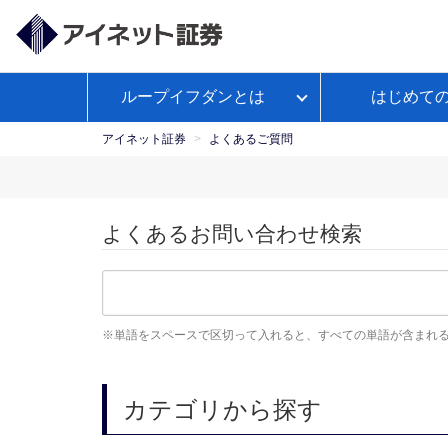
ループイフダンとは
はじめて
ループイフダンとは
アイネット証券が選ばれる理由
経済予測カレンダー
WEBセ
お客様サポートトップ
【公
よくあるご
政策
ミナー
式】
アイネット証券
よくあるご質問
Youtube
ループイフダンのお取引ガイド
本日の取引証拠金
お取引ガイド
入出金につ
レポ
ループイフダンの資金管理の仕方
よくあるお問い合わせ検索
マンガで学ぼうFX自動売買
単語をスペースで区切って入れると、すべての単語が含まれ
カテゴリから探す