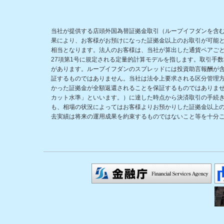
当社が提供する店頭外国為替証拠金取引（ループイフダンを含
果により、お客様がお預けになった証拠金以上のお取引が可能
相当となります。法人のお客様は、当社が算出した通貨ペアごと
27項第1号に規定される定量的計算モデルを指します。取引手
があります。ループイフダンのスプレッドには投資助言報酬が
証するものではありません。当社は法令上要求される区分管理
かった証拠金が全額返還されることを保証するものではありま
カット水準」といいます。）に達した時点から決済取引の手続
も、相場の状況によってはお客様よりお預かりした証拠金以上
去実績は将来の運用成果を約束するものではないこと等を十分