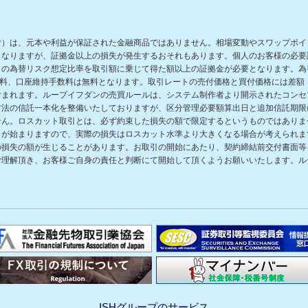
む）は、元本や利益が保証された金融商品ではありません。相場変動やスワップポイ
となりますが、証拠金以上の損失が発生するおそれもあります。個人のお客様の必要
の為替リスク想定比率を取引額に乗じて得た額以上の証拠金が必要となります。為替
数料、口座維持手数料は無料となります。取引レートの売付価格と買付価格には差額
含まれます。ループイフダンの売買ルールは、システム制作者より開示されたコンセ
方法の信託一本化を整備いたしておりますが、区分管理必要額算出日と追加信託期限
せん。ロスカット取引とは、必ず約束した損失の額で限定するというものではありま
きが始まりますので、実際の損失はロスカット水準より大きくなる場合が考えられま
の損失の額が生じることがあります。お取引の開始にあたり、契約締結前交付書面等
ご理解頂き、お客様ご自身の責任と判断にて開始して頂くようお願いいたします。ル
ISHグループのサービス