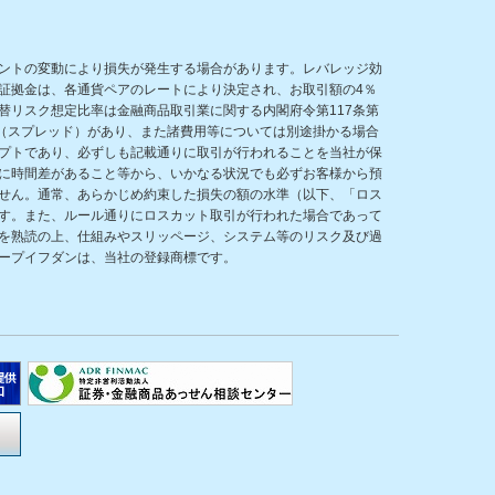
ントの変動により損失が発生する場合があります。レバレッジ効
証拠金は、各通貨ペアのレートにより決定され、お取引額の4％
リスク想定比率は金融商品取引業に関する内閣府令第117条第
（スプレッド）があり、また諸費用等については別途掛かる場合
プトであり、必ずしも記載通りに取引が行われることを当社が保
に時間差があること等から、いかなる状況でも必ずお客様から預
せん。通常、あらかじめ約束した損失の額の水準（以下、「ロス
す。また、ルール通りにロスカット取引が行われた場合であって
を熟読の上、仕組みやスリッページ、システム等のリスク及び過
ープイフダンは、当社の登録商標です。