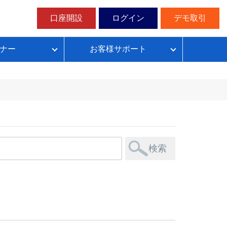
口座開設
ログイン
デモ取引
ナー
お客様サポート
ループイフダンの仕組み
FX自動売買超入門
FX自動売買での典型的な失敗パターン
目安資金表とレート変動幅確認表
無料デモ取引