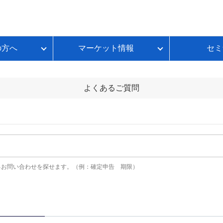
の方へ
マーケット情報
セミ
質問
金利推移
ループイフダンBSとは
FX初心者のための基礎講座
各種お手続き
本日のスワップポイント
FXのレバレッジとは？
いて
ートコンテンツ
ループイフダンランキング
よくあるご質問
FXのスプレッドとは？
ループイフダンの資金シミュレーション
FXのスワップポイントとは？
FXの取引時間は？
FXのロスカットとは？
資産運用セルフチェック
るお問い合わせを探せます。（例：確定申告 期限）