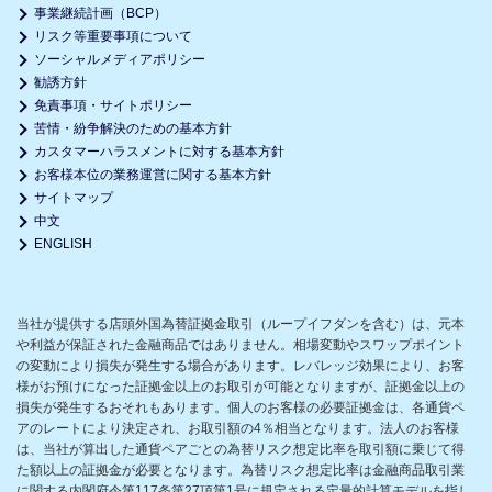
事業継続計画（BCP）
リスク等重要事項について
ソーシャルメディアポリシー
勧誘方針
免責事項・サイトポリシー
苦情・紛争解決のための基本方針
カスタマーハラスメントに対する基本方針
お客様本位の業務運営に関する基本方針
サイトマップ
中文
ENGLISH
当社が提供する店頭外国為替証拠金取引（ループイフダンを含む）は、元本
や利益が保証された金融商品ではありません。相場変動やスワップポイント
の変動により損失が発生する場合があります。レバレッジ効果により、お客
様がお預けになった証拠金以上のお取引が可能となりますが、証拠金以上の
損失が発生するおそれもあります。個人のお客様の必要証拠金は、各通貨ペ
アのレートにより決定され、お取引額の4％相当となります。法人のお客様
は、当社が算出した通貨ペアごとの為替リスク想定比率を取引額に乗じて得
た額以上の証拠金が必要となります。為替リスク想定比率は金融商品取引業
に関する内閣府令第117条第27項第1号に規定される定量的計算モデルを指し