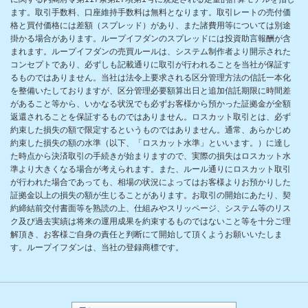
ます。取引手数料、口座維持手数料は無料となります。取引レートの売付価
格と買付価格には差額（スプレッド）があり、また諸費用等については別途
掛かる場合があります。ループイフダンのスプレッドには投資助言報酬が含
まれます。ループイフダンの売買ルールは、システム制作者より開示された
コンセプトであり、必ずしも記載通りに取引が行われることを当社が保証す
るものではありません。当社は法令上要求される区分管理方法の信託一本化
を整備いたしておりますが、区分管理必要額算出日と追加信託期限に時間差
があること等から、いかなる状況でも必ずお客様から預かった証拠金が全額
返還されることを保証するものではありません。ロスカット取引とは、必ず
約束した損失の額で限定するというものではありません。通常、あらかじめ
約束した損失の額の水準（以下、「ロスカット水準」といいます。）に達し
た時点から決済取引の手続きが始まりますので、実際の損失はロスカット水
準より大きくなる場合が考えられます。また、ルール通りにロスカット取引
が行われた場合であっても、相場の状況によってはお客様よりお預かりした
証拠金以上の損失の額が生じることがあります。お取引の開始にあたり、契
約締結前交付書面等を熟読の上、仕組みやスリッページ、システム等のリス
ク及び過去実績は将来の運用成果を約束するものではないこと等を十分ご理
解頂き、お客様ご自身の責任と判断にて開始して頂くようお願いいたしま
す。ループイフダンは、当社の登録商標です。