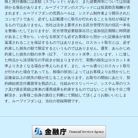
格と買付価格には差額（スプレッド）があり、また諸費用等については別途
掛かる場合があります。ループイフダンのスプレッドには投資助言報酬が含
まれます。ループイフダンの売買ルールは、システム制作者より開示された
コンセプトであり、必ずしも記載通りに取引が行われることを当社が保証す
るものではありません。当社は法令上要求される区分管理方法の信託一本化
を整備いたしておりますが、区分管理必要額算出日と追加信託期限に時間差
があること等から、いかなる状況でも必ずお客様から預かった証拠金が全額
返還されることを保証するものではありません。ロスカット取引とは、必ず
約束した損失の額で限定するというものではありません。通常、あらかじめ
約束した損失の額の水準（以下、「ロスカット水準」といいます。）に達し
た時点から決済取引の手続きが始まりますので、実際の損失はロスカット水
準より大きくなる場合が考えられます。また、ルール通りにロスカット取引
が行われた場合であっても、相場の状況によってはお客様よりお預かりした
証拠金以上の損失の額が生じることがあります。お取引の開始にあたり、契
約締結前交付書面等を熟読の上、仕組みやスリッページ、システム等のリス
ク及び過去実績は将来の運用成果を約束するものではないこと等を十分ご理
解頂き、お客様ご自身の責任と判断にて開始して頂くようお願いいたしま
す。ループイフダンは、当社の登録商標です。