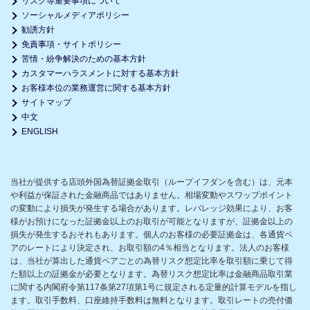
リスク等重要事項について
ソーシャルメディアポリシー
勧誘方針
免責事項・サイトポリシー
苦情・紛争解決のための基本方針
カスタマーハラスメントに対する基本方針
お客様本位の業務運営に関する基本方針
サイトマップ
中文
ENGLISH
当社が提供する店頭外国為替証拠金取引（ループイフダンを含む）は、元本
や利益が保証された金融商品ではありません。相場変動やスワップポイント
の変動により損失が発生する場合があります。レバレッジ効果により、お客
様がお預けになった証拠金以上のお取引が可能となりますが、証拠金以上の
損失が発生するおそれもあります。個人のお客様の必要証拠金は、各通貨ペ
アのレートにより決定され、お取引額の4％相当となります。法人のお客様
は、当社が算出した通貨ペアごとの為替リスク想定比率を取引額に乗じて得
た額以上の証拠金が必要となります。為替リスク想定比率は金融商品取引業
に関する内閣府令第117条第27項第1号に規定される定量的計算モデルを指し
ます。取引手数料、口座維持手数料は無料となります。取引レートの売付価