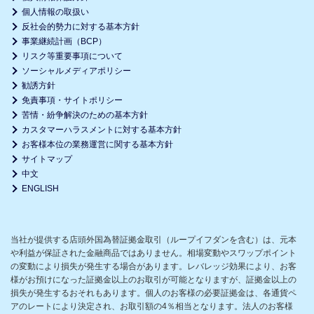
個人情報の取扱い
反社会的勢力に対する基本方針
事業継続計画（BCP）
リスク等重要事項について
ソーシャルメディアポリシー
勧誘方針
免責事項・サイトポリシー
苦情・紛争解決のための基本方針
カスタマーハラスメントに対する基本方針
お客様本位の業務運営に関する基本方針
サイトマップ
中文
ENGLISH
当社が提供する店頭外国為替証拠金取引（ループイフダンを含む）は、元本
や利益が保証された金融商品ではありません。相場変動やスワップポイント
の変動により損失が発生する場合があります。レバレッジ効果により、お客
様がお預けになった証拠金以上のお取引が可能となりますが、証拠金以上の
損失が発生するおそれもあります。個人のお客様の必要証拠金は、各通貨ペ
アのレートにより決定され、お取引額の4％相当となります。法人のお客様