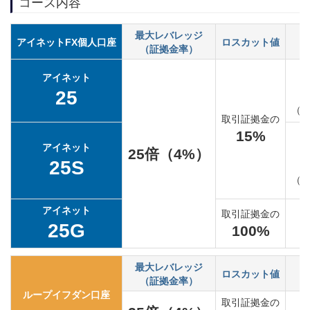
コース内容
最大レバレッジ
アイネットFX個人口座
ロスカット値
（証拠金率）
アイネット
25
（
取引証拠金の
15%
アイネット
25倍（4%）
25S
（
アイネット
取引証拠金の
25G
100%
最大レバレッジ
ロスカット値
（証拠金率）
ループイフダン口座
取引証拠金の