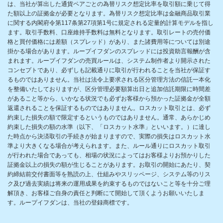
は、当社が算出した通貨ペアごとの為替リスク想定比率を取引額に乗じて得
た額以上の証拠金が必要となります。為替リスク想定比率は金融商品取引業
に関する内閣府令第117条第27項第1号に規定される定量的計算モデルを指し
ます。取引手数料、口座維持手数料は無料となります。取引レートの売付価
格と買付価格には差額（スプレッド）があり、また諸費用等については別途
掛かる場合があります。ループイフダンのスプレッドには投資助言報酬が含
まれます。ループイフダンの売買ルールは、システム制作者より開示された
コンセプトであり、必ずしも記載通りに取引が行われることを当社が保証す
るものではありません。当社は法令上要求される区分管理方法の信託一本化
を整備いたしておりますが、区分管理必要額算出日と追加信託期限に時間差
があること等から、いかなる状況でも必ずお客様から預かった証拠金が全額
返還されることを保証するものではありません。ロスカット取引とは、必ず
約束した損失の額で限定するというものではありません。通常、あらかじめ
約束した損失の額の水準（以下、「ロスカット水準」といいます。）に達し
た時点から決済取引の手続きが始まりますので、実際の損失はロスカット水
準より大きくなる場合が考えられます。また、ルール通りにロスカット取引
が行われた場合であっても、相場の状況によってはお客様よりお預かりした
証拠金以上の損失の額が生じることがあります。お取引の開始にあたり、契
約締結前交付書面等を熟読の上、仕組みやスリッページ、システム等のリス
ク及び過去実績は将来の運用成果を約束するものではないこと等を十分ご理
解頂き、お客様ご自身の責任と判断にて開始して頂くようお願いいたしま
す。ループイフダンは、当社の登録商標です。