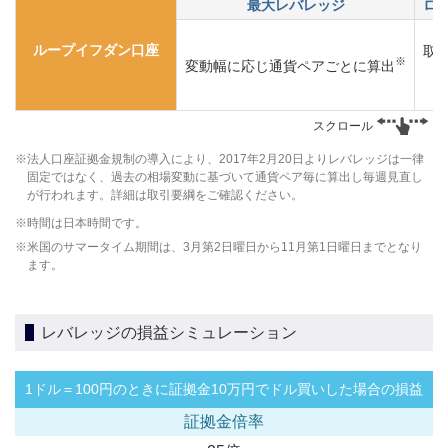
最大レバレッジ
ロ
ループイフダン口座
取
※
変動幅に応じ通貨ペアごとに算出
スクロール
法人口座証拠金規制の導入により、2017年2月20日よりレバレッジは一律
固定ではなく、過去の相場変動に基づいて通貨ペア毎に算出し毎週見直し
が行われます。詳細は取引要綱をご確認ください。
時間は日本時間です。
米国のサマータイム期間は、3月第2日曜日から11月第1日曜日までとなり
ます。
レバレッジの損益シミュレーション
1ドル＝100円のときに証拠金10万円でドル買いした場合の損益