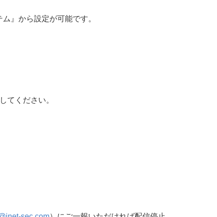
テム』から設定が可能です。
してください。
t@inet-sec.com
）にご一報いただければ配信停止