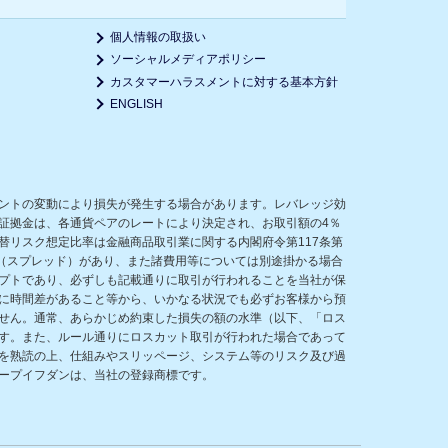
個人情報の取扱い
ソーシャルメディアポリシー
カスタマーハラスメントに対する基本方針
ENGLISH
ントの変動により損失が発生する場合があります。レバレッジ効
証拠金は、各通貨ペアのレートにより決定され、お取引額の4％
リスク想定比率は金融商品取引業に関する内閣府令第117条第
（スプレッド）があり、また諸費用等については別途掛かる場合
プトであり、必ずしも記載通りに取引が行われることを当社が保
に時間差があること等から、いかなる状況でも必ずお客様から預
せん。通常、あらかじめ約束した損失の額の水準（以下、「ロス
す。また、ルール通りにロスカット取引が行われた場合であって
を熟読の上、仕組みやスリッページ、システム等のリスク及び過
ープイフダンは、当社の登録商標です。