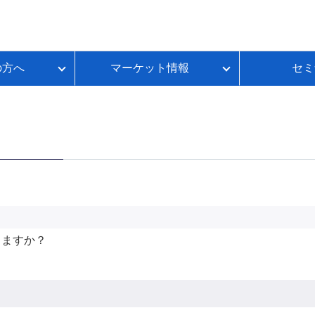
の方へ
マーケット情報
セミ
質問
金利推移
ループイフダンBSとは
FX初心者のための基礎講座
各種お手続き
本日のスワップポイント
FXのレバレッジとは？
いて
ートコンテンツ
ループイフダンランキング
FXのスプレッドとは？
ループイフダンの資金シミュレーション
FXのスワップポイントとは？
FXの取引時間は？
FXのロスカットとは？
資産運用セルフチェック
きますか？