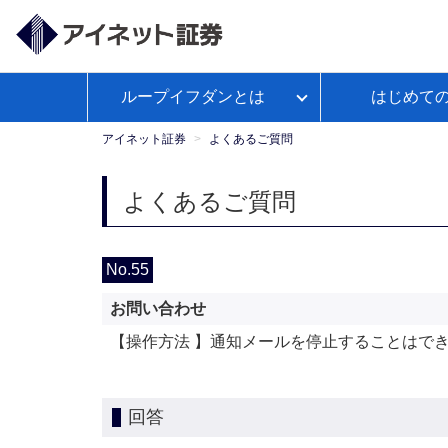
ループイフダンとは
はじめて
ループイフダンとは
アイネット証券が選ばれる理由
経済予測カレンダー
WEBセ
お客様サポートトップ
【公
よくあるご
政策
ミナー
式】
アイネット証券
よくあるご質問
Youtube
ループイフダンのお取引ガイド
本日の取引証拠金
お取引ガイド
入出金につ
レポ
よくあるご質問
ループイフダンの資金管理の仕方
No.55
お問い合わせ
マンガで学ぼうFX自動売買
【操作方法 】通知メールを停止することはで
回答