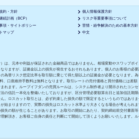
規約・方針
個人情報保護方針
継続計画（BCP）
リスク等重要事項について
事項・サイトポリシー
苦情・紛争解決のための基本方針
トマップ
中文
む）は、元本や利益が保証された金融商品ではありません。相場変動やスワップポイ
となりますが、証拠金以上の損失が発生するおそれもあります。個人のお客様の必要
の為替リスク想定比率を取引額に乗じて得た額以上の証拠金が必要となります。為替
数料、口座維持手数料は無料となります。取引レートの売付価格と買付価格には差額
含まれます。ループイフダンの売買ルールは、システム制作者より開示されたコンセ
方法の信託一本化を整備いたしておりますが、区分管理必要額算出日と追加信託期限
せん。ロスカット取引とは、必ず約束した損失の額で限定するというものではありま
きが始まりますので、実際の損失はロスカット水準より大きくなる場合が考えられま
の損失の額が生じることがあります。お取引の開始にあたり、契約締結前交付書面等
ご理解頂き、お客様ご自身の責任と判断にて開始して頂くようお願いいたします。ル