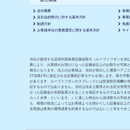
会社概要
各種
反社会的勢力に対する基本方針
事業
勧誘方針
免責
お客様本位の業務運営に関する基本方針
サイ
当社が提供する店頭外国為替証拠金取引（ループイフダンを含
果により、お客様がお預けになった証拠金以上のお取引が可能
相当となります。法人のお客様は、当社が算出した通貨ペアごと
27項第1号に規定される定量的計算モデルを指します。取引手
があります。ループイフダンのスプレッドには投資助言報酬が
証するものではありません。当社は法令上要求される区分管理
かった証拠金が全額返還されることを保証するものではありま
カット水準」といいます。）に達した時点から決済取引の手続
も、相場の状況によってはお客様よりお預かりした証拠金以上
去実績は将来の運用成果を約束するものではないこと等を十分