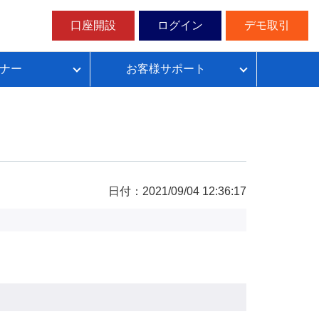
口座開設
ログイン
デモ取引
ナー
お客様サポート
ループイフダンの仕組み
FX自動売買超入門
FX自動売買での典型的な失敗パターン
目安資金表とレート変動幅確認表
日付：2021/09/04 12:36:17
無料デモ取引