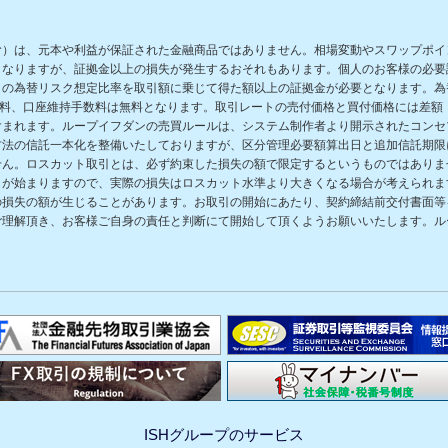
む）は、元本や利益が保証された金融商品ではありません。相場変動やスワップポイ
となりますが、証拠金以上の損失が発生するおそれもあります。個人のお客様の必要
の為替リスク想定比率を取引額に乗じて得た額以上の証拠金が必要となります。為替
数料、口座維持手数料は無料となります。取引レートの売付価格と買付価格には差額
含まれます。ループイフダンの売買ルールは、システム制作者より開示されたコンセ
方法の信託一本化を整備いたしておりますが、区分管理必要額算出日と追加信託期限
せん。ロスカット取引とは、必ず約束した損失の額で限定するというものではありま
きが始まりますので、実際の損失はロスカット水準より大きくなる場合が考えられま
の損失の額が生じることがあります。お取引の開始にあたり、契約締結前交付書面等
ご理解頂き、お客様ご自身の責任と判断にて開始して頂くようお願いいたします。ル
ISHグループのサービス