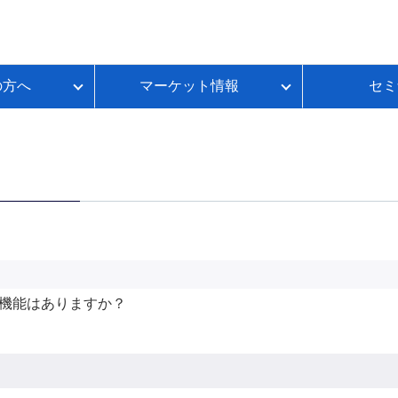
の方へ
マーケット情報
セミ
質問
金利推移
ループイフダンBSとは
FX初心者のための基礎講座
各種お手続き
本日のスワップポイント
FXのレバレッジとは？
いて
ートコンテンツ
ループイフダンランキング
FXのスプレッドとは？
ループイフダンの資金シミュレーション
FXのスワップポイントとは？
FXの取引時間は？
FXのロスカットとは？
資産運用セルフチェック
機能はありますか？