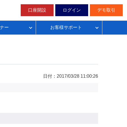
口座開設
ログイン
デモ取引
ナー
お客様サポート
ループイフダンの仕組み
FX自動売買超入門
FX自動売買での典型的な失敗パターン
目安資金表とレート変動幅確認表
日付：2017/03/28 11:00:26
無料デモ取引