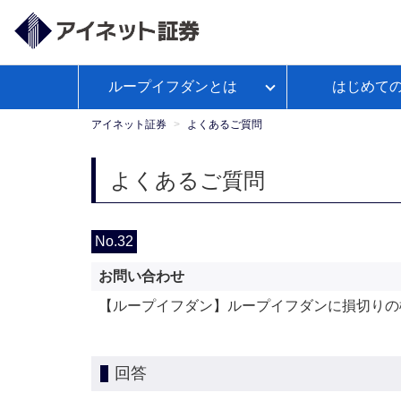
ループイフダンとは
はじめて
ループイフダンとは
アイネット証券が選ばれる理由
経済予測カレンダー
WEBセ
お客様サポートトップ
【公
よくあるご
政策
ミナー
式】
アイネット証券
よくあるご質問
Youtube
ループイフダンのお取引ガイド
本日の取引証拠金
お取引ガイド
入出金につ
レポ
よくあるご質問
ループイフダンの資金管理の仕方
No.32
お問い合わせ
マンガで学ぼうFX自動売買
【ループイフダン】ループイフダンに損切りの
回答