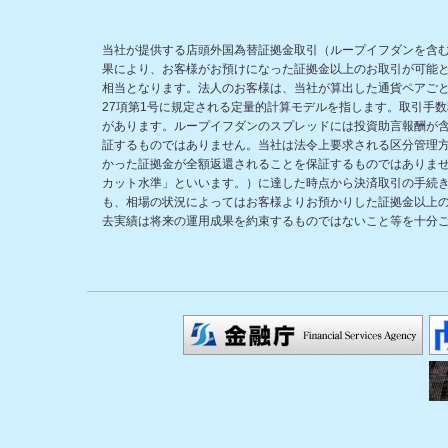
当社が提供する店頭外国為替証拠金取引（ループイフダンを含
果により、お客様がお預けになった証拠金以上のお取引が可能
相当となります。法人のお客様は、当社が算出した通貨ペアごと
27項第1号に規定される定量的計算モデルを指します。取引手
があります。ループイフダンのスプレッドには投資助言報酬が
証するものではありません。当社は法令上要求される区分管理
かった証拠金が全額返還されることを保証するものではありま
カット水準」といいます。）に達した時点から決済取引の手続
も、相場の状況によってはお客様よりお預かりした証拠金以上
去実績は将来の運用成果を約束するものではないこと等を十分