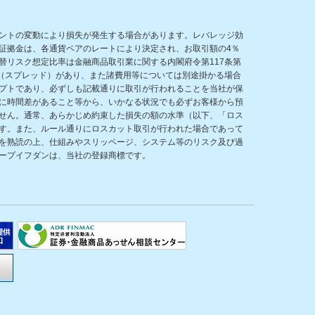
ントの変動により損失が発生する場合があります。レバレッジ効
証拠金は、各通貨ペアのレートにより決定され、お取引額の4％
リスク想定比率は金融商品取引業に関する内閣府令第117条第
（スプレッド）があり、また諸費用等については別途掛かる場合
プトであり、必ずしも記載通りに取引が行われることを当社が保
に時間差があること等から、いかなる状況でも必ずお客様から預
せん。通常、あらかじめ約束した損失の額の水準（以下、「ロス
す。また、ルール通りにロスカット取引が行われた場合であって
を熟読の上、仕組みやスリッページ、システム等のリスク及び過
ープイフダンは、当社の登録商標です。