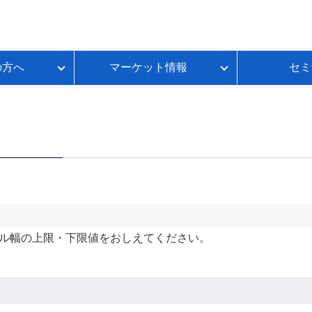
の方へ
マーケット情報
セミ
質問
金利推移
ループイフダンBSとは
FX初心者のための基礎講座
各種お手続き
本日のスワップポイント
FXのレバレッジとは？
いて
ートコンテンツ
ループイフダンランキング
FXのスプレッドとは？
ループイフダンの資金シミュレーション
FXのスワップポイントとは？
FXの取引時間は？
FXのロスカットとは？
資産運用セルフチェック
ル幅の上限・下限値をおしえてください。