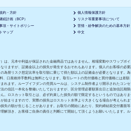
規約・方針
個人情報保護方針
継続計画（BCP）
リスク等重要事項について
事項・サイトポリシー
苦情・紛争解決のための基本方針
トマップ
中文
む）は、元本や利益が保証された金融商品ではありません。相場変動やスワップポイ
となりますが、証拠金以上の損失が発生するおそれもあります。個人のお客様の必要
の為替リスク想定比率を取引額に乗じて得た額以上の証拠金が必要となります。為替
数料、口座維持手数料は無料となります。取引レートの売付価格と買付価格には差額
含まれます。ループイフダンの売買ルールは、システム制作者より開示されたコンセ
方法の信託一本化を整備いたしておりますが、区分管理必要額算出日と追加信託期限
せん。ロスカット取引とは、必ず約束した損失の額で限定するというものではありま
きが始まりますので、実際の損失はロスカット水準より大きくなる場合が考えられま
の損失の額が生じることがあります。お取引の開始にあたり、契約締結前交付書面等
ご理解頂き、お客様ご自身の責任と判断にて開始して頂くようお願いいたします。ル