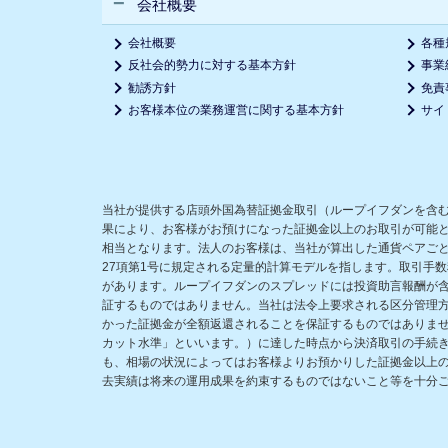
会社概要
会社概要
各種
反社会的勢力に対する基本方針
事業
勧誘方針
免責
お客様本位の業務運営に関する基本方針
サイ
当社が提供する店頭外国為替証拠金取引（ループイフダンを含
果により、お客様がお預けになった証拠金以上のお取引が可能
相当となります。法人のお客様は、当社が算出した通貨ペアごと
27項第1号に規定される定量的計算モデルを指します。取引手
があります。ループイフダンのスプレッドには投資助言報酬が
証するものではありません。当社は法令上要求される区分管理
かった証拠金が全額返還されることを保証するものではありま
カット水準」といいます。）に達した時点から決済取引の手続
も、相場の状況によってはお客様よりお預かりした証拠金以上
去実績は将来の運用成果を約束するものではないこと等を十分