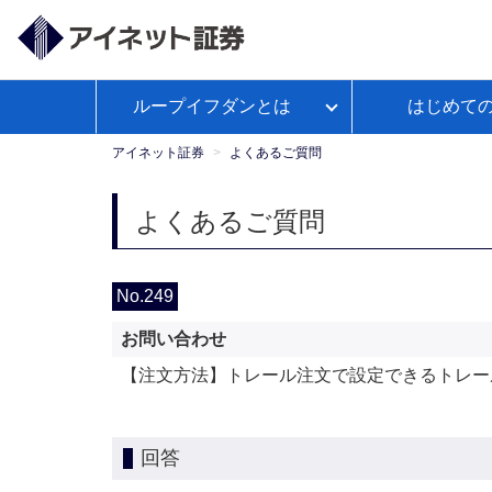
ループイフダンとは
はじめて
ループイフダンとは
アイネット証券が選ばれる理由
経済予測カレンダー
WEBセ
お客様サポートトップ
【公
よくあるご
政策
ミナー
式】
アイネット証券
よくあるご質問
Youtube
ループイフダンのお取引ガイド
本日の取引証拠金
お取引ガイド
入出金につ
レポ
よくあるご質問
ループイフダンの資金管理の仕方
No.249
お問い合わせ
マンガで学ぼうFX自動売買
【注文方法】トレール注文で設定できるトレー
回答