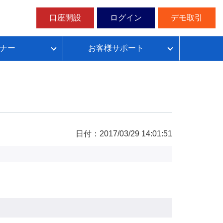
口座開設
ログイン
デモ取引
ナー
お客様サポート
ループイフダンの仕組み
FX自動売買超入門
FX自動売買での典型的な失敗パターン
目安資金表とレート変動幅確認表
日付：2017/03/29 14:01:51
無料デモ取引