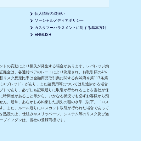
個人情報の取扱い
ソーシャルメディアポリシー
カスタマーハラスメントに対する基本方針
ENGLISH
ントの変動により損失が発生する場合があります。レバレッジ効
証拠金は、各通貨ペアのレートにより決定され、お取引額の4％
リスク想定比率は金融商品取引業に関する内閣府令第117条第
（スプレッド）があり、また諸費用等については別途掛かる場合
プトであり、必ずしも記載通りに取引が行われることを当社が保
に時間差があること等から、いかなる状況でも必ずお客様から預
せん。通常、あらかじめ約束した損失の額の水準（以下、「ロス
す。また、ルール通りにロスカット取引が行われた場合であって
を熟読の上、仕組みやスリッページ、システム等のリスク及び過
ープイフダンは、当社の登録商標です。