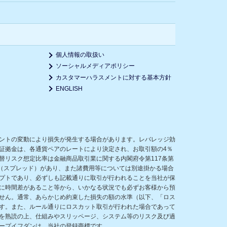
個人情報の取扱い
ソーシャルメディアポリシー
カスタマーハラスメントに対する基本方針
ENGLISH
ントの変動により損失が発生する場合があります。レバレッジ効
証拠金は、各通貨ペアのレートにより決定され、お取引額の4％
リスク想定比率は金融商品取引業に関する内閣府令第117条第
（スプレッド）があり、また諸費用等については別途掛かる場合
プトであり、必ずしも記載通りに取引が行われることを当社が保
に時間差があること等から、いかなる状況でも必ずお客様から預
せん。通常、あらかじめ約束した損失の額の水準（以下、「ロス
す。また、ルール通りにロスカット取引が行われた場合であって
を熟読の上、仕組みやスリッページ、システム等のリスク及び過
ープイフダンは、当社の登録商標です。