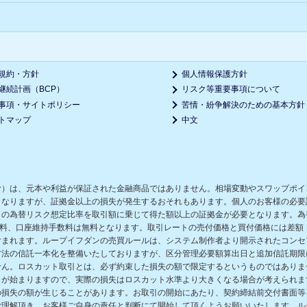
規約・方針
個人情報保護方針
継続計画（BCP）
リスク等重要事項について
事項・サイトポリシー
苦情・紛争解決のための基本方針
トマップ
中文
む）は、元本や利益が保証された金融商品ではありません。相場変動やスワップポイ
となりますが、証拠金以上の損失が発生するおそれもあります。個人のお客様の必要
の為替リスク想定比率を取引額に乗じて得た額以上の証拠金が必要となります。為替
数料、口座維持手数料は無料となります。取引レートの売付価格と買付価格には差額
含まれます。ループイフダンの売買ルールは、システム制作者より開示されたコンセ
方法の信託一本化を整備いたしておりますが、区分管理必要額算出日と追加信託期限
せん。ロスカット取引とは、必ず約束した損失の額で限定するというものではありま
きが始まりますので、実際の損失はロスカット水準より大きくなる場合が考えられま
の損失の額が生じることがあります。お取引の開始にあたり、契約締結前交付書面等
ご理解頂き、お客様ご自身の責任と判断にて開始して頂くようお願いいたします。ル