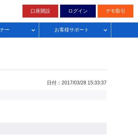
口座開設
ログイン
デモ取引
ナー
お客様サポート
ループイフダンの仕組み
FX自動売買超入門
FX自動売買での典型的な失敗パターン
目安資金表とレート変動幅確認表
日付：2017/03/28 15:33:37
無料デモ取引