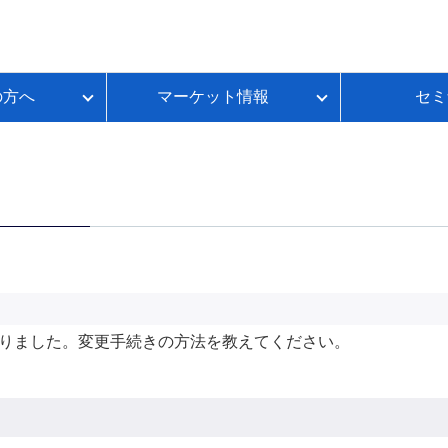
の方へ
マーケット情報
セミ
質問
金利推移
ループイフダンBSとは
FX初心者のための基礎講座
各種お手続き
本日のスワップポイント
FXのレバレッジとは？
いて
ートコンテンツ
ループイフダンランキング
FXのスプレッドとは？
ループイフダンの資金シミュレーション
FXのスワップポイントとは？
FXの取引時間は？
FXのロスカットとは？
資産運用セルフチェック
りました。変更手続きの方法を教えてください。