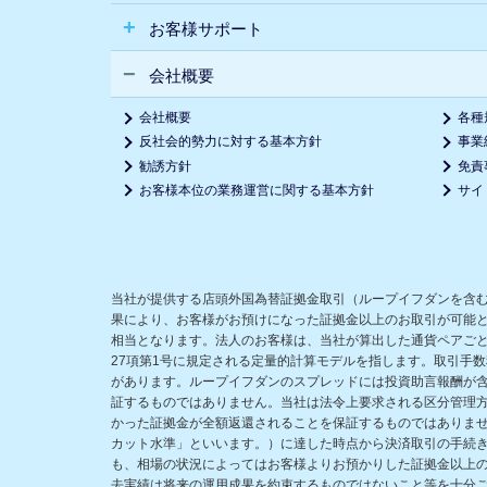
お客様サポート
会社概要
会社概要
各種
反社会的勢力に対する基本方針
事業
勧誘方針
免責
お客様本位の業務運営に関する基本方針
サイ
当社が提供する店頭外国為替証拠金取引（ループイフダンを含
果により、お客様がお預けになった証拠金以上のお取引が可能
相当となります。法人のお客様は、当社が算出した通貨ペアごと
27項第1号に規定される定量的計算モデルを指します。取引手
があります。ループイフダンのスプレッドには投資助言報酬が
証するものではありません。当社は法令上要求される区分管理
かった証拠金が全額返還されることを保証するものではありま
カット水準」といいます。）に達した時点から決済取引の手続
も、相場の状況によってはお客様よりお預かりした証拠金以上
去実績は将来の運用成果を約束するものではないこと等を十分