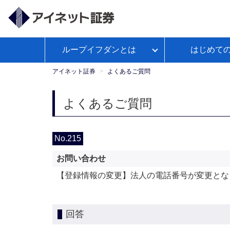
ループイフダンとは
はじめて
ループイフダンとは
アイネット証券が選ばれる理由
経済予測カレンダー
WEBセ
お客様サポートトップ
【公
よくあるご
政策
ミナー
式】
アイネット証券
よくあるご質問
Youtube
ループイフダンのお取引ガイド
本日の取引証拠金
お取引ガイド
入出金につ
レポ
よくあるご質問
ループイフダンの資金管理の仕方
No.215
お問い合わせ
マンガで学ぼうFX自動売買
【登録情報の変更】法人の電話番号が変更とな
回答