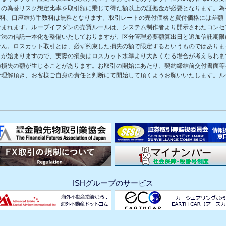
の為替リスク想定比率を取引額に乗じて得た額以上の証拠金が必要となります。為替
数料、口座維持手数料は無料となります。取引レートの売付価格と買付価格には差額
含まれます。ループイフダンの売買ルールは、システム制作者より開示されたコンセ
方法の信託一本化を整備いたしておりますが、区分管理必要額算出日と追加信託期限
せん。ロスカット取引とは、必ず約束した損失の額で限定するというものではありま
きが始まりますので、実際の損失はロスカット水準より大きくなる場合が考えられま
の損失の額が生じることがあります。お取引の開始にあたり、契約締結前交付書面等
ご理解頂き、お客様ご自身の責任と判断にて開始して頂くようお願いいたします。ル
ISHグループのサービス