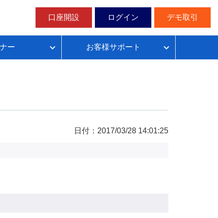
口座開設
ログイン
デモ取引
ナー
お客様サポート
ループイフダンの仕組み
FX自動売買超入門
FX自動売買での典型的な失敗パターン
目安資金表とレート変動幅確認表
日付：2017/03/28 14:01:25
無料デモ取引