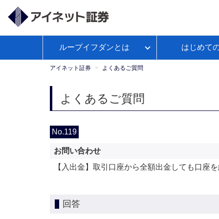
ループイフダンとは
はじめて
ループイフダンとは
アイネット証券が選ばれる理由
経済予測カレンダー
WEBセ
お客様サポートトップ
【公
よくあるご
政策
ミナー
式】
アイネット証券
よくあるご質問
Youtube
ループイフダンのお取引ガイド
本日の取引証拠金
お取引ガイド
入出金につ
レポ
よくあるご質問
ループイフダンの資金管理の仕方
No.119
お問い合わせ
マンガで学ぼうFX自動売買
【入出金】取引口座から全額出金しても口座を
回答