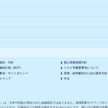
規約・方針
個人情報保護方針
継続計画（BCP）
リスク等重要事項について
事項・サイトポリシー
苦情・紛争解決のための基本方針
トマップ
中文
む）は、元本や利益が保証された金融商品ではありません。相場変動やスワップポイ
となりますが、証拠金以上の損失が発生するおそれもあります。個人のお客様の必要