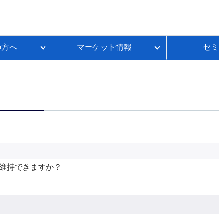
の方へ
マーケット情報
セミ
質問
金利推移
ループイフダンBSとは
FX初心者のための基礎講座
各種お手続き
本日のスワップポイント
FXのレバレッジとは？
いて
ートコンテンツ
ループイフダンランキング
FXのスプレッドとは？
ループイフダンの資金シミュレーション
FXのスワップポイントとは？
FXの取引時間は？
FXのロスカットとは？
資産運用セルフチェック
維持できますか？