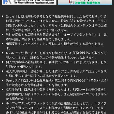
当サイトは投資判断の参考となる情報提供を目的としたものであり、投資
勧誘を目的としたものではありません。投資に関する最終決定はご自身の
判断でお願い致します。また、本サイトに掲載の各コンテンツはその正確
性、完全性を保証したものではございません。
当社が提供する店頭外国為替証拠金取引（ループイフダンを含む）は、元
本や利益が保証された金融商品ではありません。
相場変動やスワップポイントの変動により損失が発生する場合がありま
す。
レバレッジ効果により、お客様がお預けになった証拠金以上のお取引が可
能となりますが、証拠金以上の損失が発生するおそれもあります。
個人のお客様の必要証拠金は、各通貨ペアのレートにより決定され、お取
引額の4％相当となります。
法人のお客様は、当社が算出した通貨ペアごとの為替リスク想定比率を取
引額に乗じて得た額以上の証拠金が必要となります。
為替リスク想定比率は金融商品取引業に関する内閣府令第117条第27項第1
号に規定される定量的計算モデルを指します。
取引手数料、口座維持手数料は無料となります。取引レートの売付価格と
買付価格には差額（スプレッド）があり、また諸費用等については別途掛
かる場合があります。
ループイフダンのスプレッドには投資助言報酬が含まれます。ループイフ
ダンの売買ルールは、システム制作者より開示されたコンセプトであり、
必ずしも記載通りに取引が行われることを当社が保証するものではありま