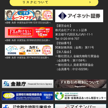
>
リスクについて
※債権･為替･外貨預金2018年12月12日当社調べ
【運営会社】
株式会社アイネット証券
東京都千代田区丸の内1-11-1
Tel: 0120-916-707
※債権･為替･外貨預金 2018年6月20日当社調べ
【登録番号】
関東財務局長（金商） 第11号
【加入協会】
一般社団法人 金融先物取引業協会
※債権･為替･外貨預金 2017年9月5日当社調べ
（会員番号：第1158号）
一般社団法人 資産運用業協会
（会員番号：012-02238）