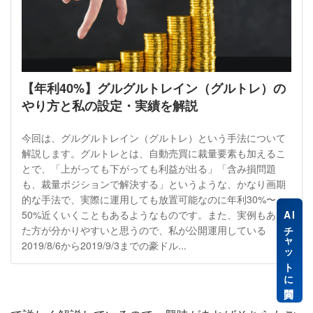
【年利40%】グルグルトレイン（グルトレ）の
やり方と私の設定・実績を解説
今回は、グルグルトレイン（グルトレ）という手法について
解説します。グルトレとは、自動売買に裁量要素も加えるこ
とで、「上がっても下がっても利益が出る」「含み損問題
も、裁量ポジションで解決する」というような、かなり画期
的な手法で、実際に運用しても放置可能なのに年利30%〜
50%近くいくこともあるようなものです。また、実例もあっ
AI
チャットに質問
た方が分かりやすいと思うので、私が公開運用している
2019/8/6から2019/9/3までの豪ドル...