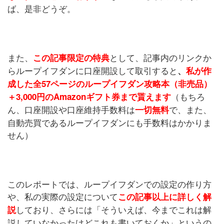
ば、是非どうぞ。
また、
として、記事内のリンクか
この記事限定の特典
らループイフダンに口座開設して取引すると
、
私が作
成した全57ページのループイフダン攻略本（非売品）
（もちろ
＋3,000円のAmazonギフト券まで貰えます
ん、口座開設や口座維持手数料は
で、また、
一切無料
自動売買であるループイフダンにも手数料はかかりま
せん）
このレポートでは、ループイフダンでの設定の作り方
や、私の実際の設定について
この記事以上に詳しく解
しており、さらには「そういえば、今までこれは解
説
説していなかったけどこれも書いておくか」というの