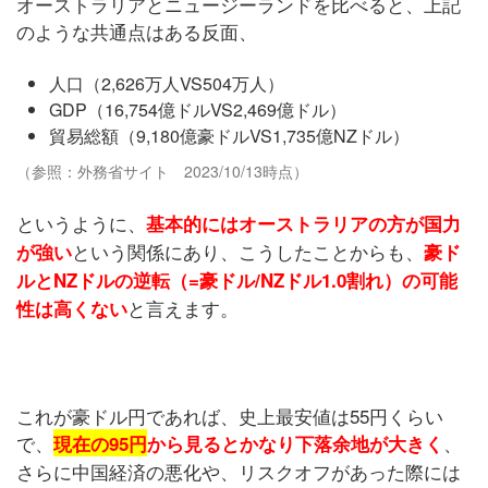
オーストラリアとニュージーランドを比べると、上記
のような共通点はある反面、
人口（2,626万人VS504万人）
GDP（16,754億ドルVS2,469億ドル）
貿易総額（9,180億豪ドルVS1,735億NZドル）
（参照：外務省サイト 2023/10/13時点）
というように、
基本的にはオーストラリアの方が国力
という関係にあり、こうしたことからも、
が強い
豪ド
ルとNZドルの逆転（=豪ドル/NZドル1.0割れ）の可能
と言えます。
性は高くない
これが豪ドル円であれば、史上最安値は55円くらい
で、
、
現在の95円
から見るとかなり下落余地が大きく
さらに中国経済の悪化や、リスクオフがあった際には