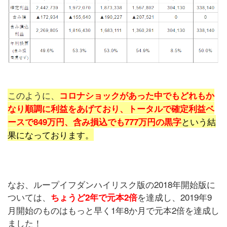
このように、
コロナショックがあった中でもどれもか
なり順調に利益をあげており、トータルで確定利益ベ
という結
ースで849万円、含み損込でも777万円の黒字
果になっております。
なお、ループイフダンハイリスク版の2018年開始版に
ついては、
を達成し、2019年9
ちょうど2年で元本2倍
月開始のものはもっと早く1年8か月で元本2倍を達成し
ました！