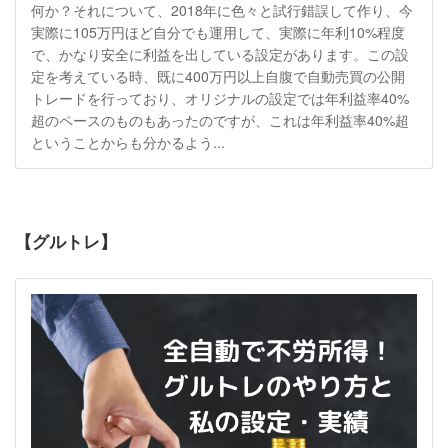
何か？それについて、2018年に色々と試行錯誤して作り、今
実際に105万円ほど自分でも運用して、実際に年利10%程度
で、かなり安全に利益を出している設定があります。この設
定を考えている時、既に400万円以上自腹で自動売買の公開
トレードを行っており、オリジナルの設定では年利益率40%
超のペースのものもあったのですが、これは年利益率40%超
ということからも分かるよう...
【グルトレ】