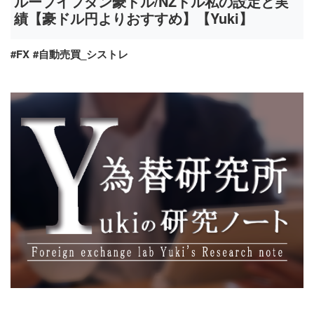
ループイフダン豪ドル/NZドル私の設定と実
績【豪ドル円よりおすすめ】【Yuki】
#FX
#自動売買_シストレ