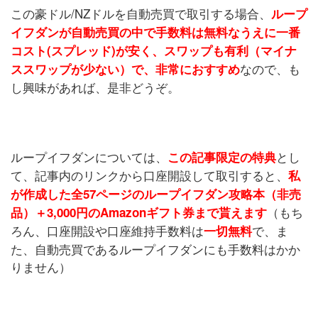
この豪ドル/NZドルを自動売買で取引する場合、
ループ
イフダンが自動売買の中で
手数料は無料なうえに
一番
コスト(スプレッド)が安く、スワップも有利（マイナ
なので、も
ススワップが少ない）で、非常におすすめ
し興味があれば、是非どうぞ。
ループイフダンについては、
とし
この記事限定の特典
て、記事内のリンクから口座開設して取引すると、
私
が作成した全57ページのループイフダン攻略本（非売
（もち
品）＋3,000円のAmazonギフト券まで貰えます
ろん、口座開設や口座維持手数料は
で、ま
一切無料
た、自動売買であるループイフダンにも手数料はかか
りません）