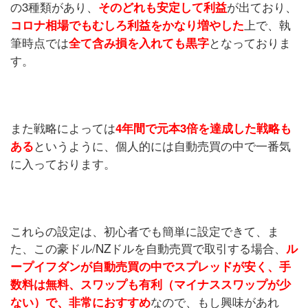
の3種類があり、
が出ており、
そのどれも安定して利益
上で、執
コロナ相場でもむしろ利益をかなり増やした
筆時点では
となっておりま
全て含み損を入れても黒字
す。
また戦略によっては
4年間で元本3倍を達成した戦略も
というように、個人的には自動売買の中で一番気
ある
に入っております。
これらの設定は、初心者でも簡単に設定できて、ま
た、この豪ドル/NZドルを自動売買で取引する場合、
ル
ープイフダンが自動売買の中でスプレッドが安く、手
数料は無料、スワップも有利（マイナススワップが少
なので、もし興味があれ
ない）で、非常におすすめ