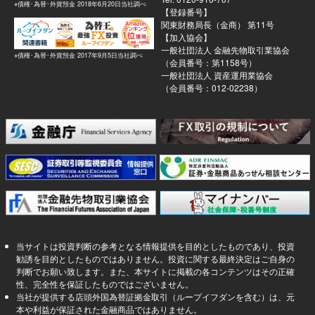
※債権･為替･外貨預金 2018年6月20日当社調べ
【登録番号】
関東財務局長（金商） 第11号
【加入協会】
一般社団法人 金融先物取引業協会
※債権･為替･外貨預金 2017年9月5日当社調べ
（会員番号：第1158号）
一般社団法人 資産運用業協会
（会員番号：012-02238）
当サイトは投資判断の参考となる情報提供を目的としたものであり、投資
勧誘を目的としたものではありません。投資に関する最終決定はご自身の
判断でお願い致します。また、本サイトに掲載の各コンテンツはその正確
性、完全性を保証したものではございません。
当社が提供する店頭外国為替証拠金取引（ループイフダンを含む）は、元
本や利益が保証された金融商品ではありません。