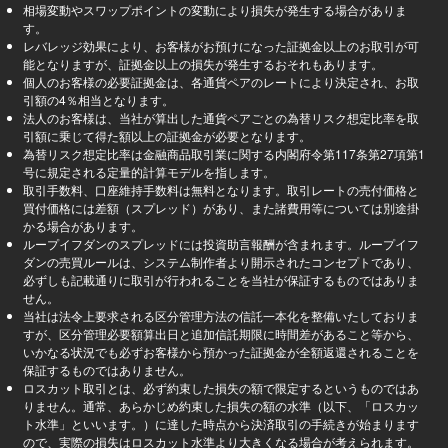
相場変動やスワップポイントの変動により損失が発生する場合がありま
す。
レバレッジ効果により、お客様がお預けになった証拠金以上のお取引が可
能となりますが、証拠金以上の損失が発生するおそれもあります。
個人のお客様の必要証拠金は、各通貨ペアのレートにより決定され、お取
引額の4％相当となります。
法人のお客様は、当社が算出した通貨ペアごとの為替リスク想定比率を取
引額に乗じて得た額以上の証拠金が必要となります。
為替リスク想定比率は金融商品取引業に関する内閣府令第117条第27項第1
号に規定される定量的計算モデルを指します。
取引手数料、口座維持手数料は無料となります。取引レートの売付価格と
買付価格には差額（スプレッド）があり、また諸費用等については別途掛
かる場合があります。
ループイフダンのスプレッドには投資助言報酬が含まれます。ループイフ
ダンの売買ルールは、システム制作者より開示されたコンセプトであり、
必ずしも記載通りに取引が行われることを当社が保証するものではありま
せん。
当社は法令上要求される区分管理方法の信託一本化を整備いたしておりま
すが、区分管理必要額算出日と追加信託期限に時間差があること等から、
いかなる状況でも必ずお客様から預かった証拠金が全額返還されることを
保証するものではありません。
ロスカット取引とは、必ず約束した損失の額で限定するというものではあ
りません。通常、あらかじめ約束した損失の額の水準（以下、「ロスカッ
ト水準」といいます。）に達した時点から決済取引の手続きが始まります
ので、実際の損失はロスカット水準より大きくなる場合が考えられます。