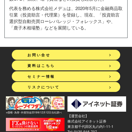
代表を務める株式会社メデュは、2020年5月に金融商品取
引業（投資助言・代理業）を登録し、現在、「投資助言
選択型自動売買ローレバレッジ・フォレックス」や、
「鹿子木相場塾」などを展開している。
>
お問い合せ
>
資料はこちら
>
セミナー情報
>
リスクについて
※債権･為替･外貨預金2018年12月12日当社調べ
【運営会社】
株式会社アイネット証券
東京都千代田区丸の内1-11-1
Tel: 0120-916-707