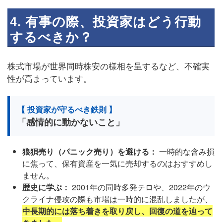
4. 有事の際、投資家はどう行動
するべきか？
株式市場が世界同時株安の様相を呈するなど、不確実
性が高まっています。
【 投資家が守るべき鉄則 】
「感情的に動かないこと」
狼狽売り（パニック売り）を避ける：
一時的な含み損
に焦って、保有資産を一気に売却するのはおすすめし
ません。
歴史に学ぶ：
2001年の同時多発テロや、2022年のウ
クライナ侵攻の際も市場は一時的に混乱しましたが、
中長期的には落ち着きを取り戻し、回復の道を辿って