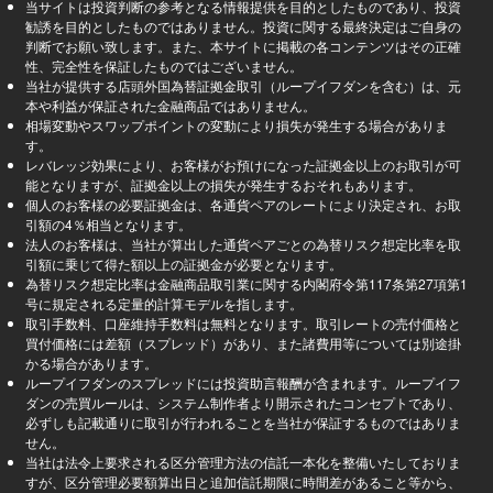
当サイトは投資判断の参考となる情報提供を目的としたものであり、投資
勧誘を目的としたものではありません。投資に関する最終決定はご自身の
判断でお願い致します。また、本サイトに掲載の各コンテンツはその正確
性、完全性を保証したものではございません。
当社が提供する店頭外国為替証拠金取引（ループイフダンを含む）は、元
本や利益が保証された金融商品ではありません。
相場変動やスワップポイントの変動により損失が発生する場合がありま
す。
レバレッジ効果により、お客様がお預けになった証拠金以上のお取引が可
能となりますが、証拠金以上の損失が発生するおそれもあります。
個人のお客様の必要証拠金は、各通貨ペアのレートにより決定され、お取
引額の4％相当となります。
法人のお客様は、当社が算出した通貨ペアごとの為替リスク想定比率を取
引額に乗じて得た額以上の証拠金が必要となります。
為替リスク想定比率は金融商品取引業に関する内閣府令第117条第27項第1
号に規定される定量的計算モデルを指します。
取引手数料、口座維持手数料は無料となります。取引レートの売付価格と
買付価格には差額（スプレッド）があり、また諸費用等については別途掛
かる場合があります。
ループイフダンのスプレッドには投資助言報酬が含まれます。ループイフ
ダンの売買ルールは、システム制作者より開示されたコンセプトであり、
必ずしも記載通りに取引が行われることを当社が保証するものではありま
せん。
当社は法令上要求される区分管理方法の信託一本化を整備いたしておりま
すが、区分管理必要額算出日と追加信託期限に時間差があること等から、