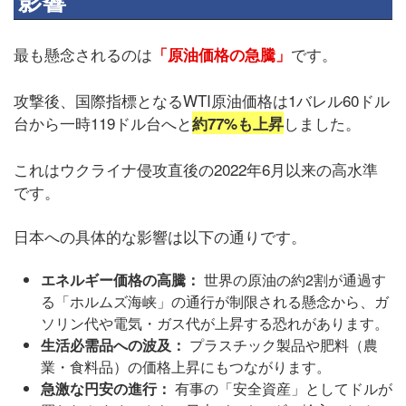
影響
最も懸念されるのは
です。
「原油価格の急騰」
攻撃後、国際指標となるWTI原油価格は1バレル60ドル
台から一時119ドル台へと
しました。
約77%も上昇
これはウクライナ侵攻直後の2022年6月以来の高水準
です。
日本への具体的な影響は以下の通りです。
エネルギー価格の高騰：
世界の原油の約2割が通過す
る「ホルムズ海峡」の通行が制限される懸念から、ガ
ソリン代や電気・ガス代が上昇する恐れがあります。
生活必需品への波及：
プラスチック製品や肥料（農
業・食料品）の価格上昇にもつながります。
急激な円安の進行：
有事の「安全資産」としてドルが