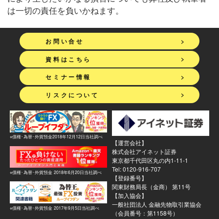
は一切の責任を負いかねます。
>
お問い合せ
>
資料はこちら
>
セミナー情報
>
リスクについて
※債権･為替･外貨預金2018年12月12日当社調べ
【運営会社】
株式会社アイネット証券
東京都千代田区丸の内1-11-1
Tel: 0120-916-707
※債権･為替･外貨預金 2018年6月20日当社調べ
【登録番号】
関東財務局長（金商） 第11号
【加入協会】
一般社団法人 金融先物取引業協会
※債権･為替･外貨預金 2017年9月5日当社調べ
（会員番号：第1158号）