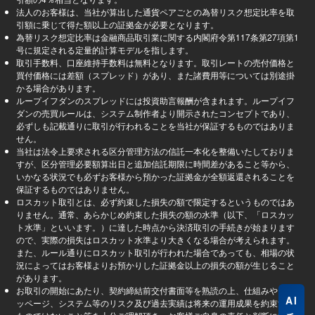
法人のお客様は、当社が算出した通貨ペアごとの為替リスク想定比率を取
引額に乗じて得た額以上の証拠金が必要となります。
為替リスク想定比率は金融商品取引業に関する内閣府令第117条第27項第1
号に規定される定量的計算モデルを指します。
取引手数料、口座維持手数料は無料となります。取引レートの売付価格と
買付価格には差額（スプレッド）があり、また諸費用等については別途掛
かる場合があります。
ループイフダンのスプレッドには投資助言報酬が含まれます。ループイフ
ダンの売買ルールは、システム制作者より開示されたコンセプトであり、
必ずしも記載通りに取引が行われることを当社が保証するものではありま
せん。
当社は法令上要求される区分管理方法の信託一本化を整備いたしておりま
すが、区分管理必要額算出日と追加信託期限に時間差があること等から、
いかなる状況でも必ずお客様から預かった証拠金が全額返還されることを
保証するものではありません。
ロスカット取引とは、必ず約束した損失の額で限定するというものではあ
りません。通常、あらかじめ約束した損失の額の水準（以下、「ロスカッ
ト水準」といいます。）に達した時点から決済取引の手続きが始まります
ので、実際の損失はロスカット水準より大きくなる場合が考えられます。
また、ルール通りにロスカット取引が行われた場合であっても、相場の状
況によってはお客様よりお預かりした証拠金以上の損失の額が生じること
があります。
お取引の開始にあたり、契約締結前交付書面等を熟読の上、仕組みやスリ
AI
ッページ、システム等のリスク及び過去実績は将来の運用成果を約束する