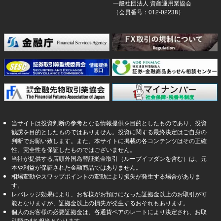
一般社団法人 資産運用業協会
（会員番号：012-02238）
当サイトは投資判断の参考となる情報提供を目的としたものであり、投資
勧誘を目的としたものではありません。投資に関する最終決定はご自身の
判断でお願い致します。また、本サイトに掲載の各コンテンツはその正確
性、完全性を保証したものではございません。
当社が提供する店頭外国為替証拠金取引（ループイフダンを含む）は、元
本や利益が保証された金融商品ではありません。
相場変動やスワップポイントの変動により損失が発生する場合がありま
す。
レバレッジ効果により、お客様がお預けになった証拠金以上のお取引が可
能となりますが、証拠金以上の損失が発生するおそれもあります。
個人のお客様の必要証拠金は、各通貨ペアのレートにより決定され、お取
引額の4％相当となります。