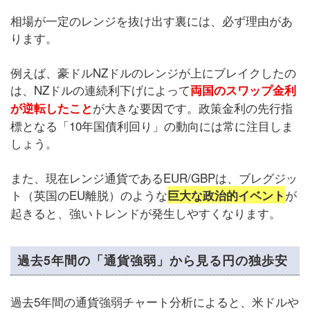
相場が一定のレンジを抜け出す裏には、必ず理由があ
ります。
例えば、豪ドルNZドルのレンジが上にブレイクしたの
は、NZドルの連続利下げによって
両国のスワップ金利
が大きな要因です。政策金利の先行指
が逆転したこと
標となる「10年国債利回り」の動向には常に注目しま
しょう。
また、現在レンジ通貨であるEUR/GBPは、ブレグジッ
ト（英国のEU離脱）のような
が
巨大な政治的イベント
起きると、強いトレンドが発生しやすくなります。
過去5年間の「通貨強弱」から見る円の独歩安
過去5年間の通貨強弱チャート分析によると、米ドルや