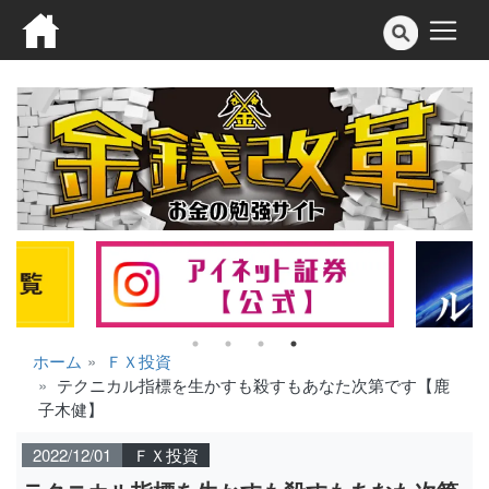
ホーム
ＦＸ投資
テクニカル指標を生かすも殺すもあなた次第です【鹿
子木健】
2022/12/01
ＦＸ投資