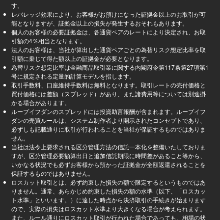
す。
レバレッジ効果により、お客様がお預けになった証拠金以上のお取引が可
能となりますが、証拠金以上の損失が発生するおそれもあります。
個人のお客様の必要証拠金は、各通貨ペアのレートにより決定され、お取
引額の4％相当となります。
法人のお客様は、当社が算出した通貨ペアごとの為替リスク想定比率を取
引額に乗じて得た額以上の証拠金が必要となります。
為替リスク想定比率は金融商品取引業に関する内閣府令第117条第27項第1
号に規定される定量的計算モデルを指します。
取引手数料、口座維持手数料は無料となります。取引レートの売付価格と
買付価格には差額（スプレッド）があり、また諸費用等については別途掛
かる場合があります。
ループイフダンのスプレッドには投資助言報酬が含まれます。ループイフ
ダンの売買ルールは、システム制作者より開示されたコンセプトであり、
必ずしも記載通りに取引が行われることを当社が保証するものではありま
せん。
当社は法令上要求される区分管理方法の信託一本化を整備いたしておりま
すが、区分管理必要額算出日と追加信託期限に時間差があること等から、
いかなる状況でも必ずお客様から預かった証拠金が全額返還されることを
保証するものではありません。
ロスカット取引とは、必ず約束した損失の額で限定するというものではあ
りません。通常、あらかじめ約束した損失の額の水準（以下、「ロスカッ
ト水準」といいます。）に達した時点から決済取引の手続きが始まります
ので、実際の損失はロスカット水準より大きくなる場合が考えられます。
また、ルール通りにロスカット取引が行われた場合であっても、相場の状