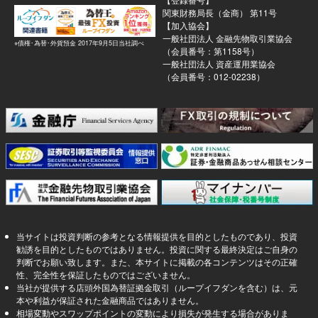
関東財務局長（金商） 第11号
【加入協会】
一般社団法人 金融先物取引業協会
※債権･為替･外貨預金 2017年9月5日当社調べ
（会員番号：第1158号）
一般社団法人 資産運用業協会
（会員番号：012-02238）
当サイトは投資判断の参考となる情報提供を目的としたものであり、投資
勧誘を目的としたものではありません。投資に関する最終決定はご自身の
判断でお願い致します。また、本サイトに掲載の各コンテンツはその正確
性、完全性を保証したものではございません。
当社が提供する店頭外国為替証拠金取引（ループイフダンを含む）は、元
本や利益が保証された金融商品ではありません。
相場変動やスワップポイントの変動により損失が発生する場合がありま