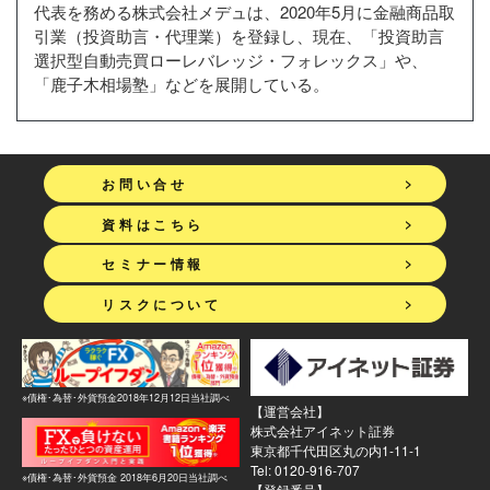
代表を務める株式会社メデュは、2020年5月に金融商品取
引業（投資助言・代理業）を登録し、現在、「投資助言
選択型自動売買ローレバレッジ・フォレックス」や、
「鹿子木相場塾」などを展開している。
>
お問い合せ
>
資料はこちら
>
セミナー情報
>
リスクについて
※債権･為替･外貨預金2018年12月12日当社調べ
【運営会社】
株式会社アイネット証券
東京都千代田区丸の内1-11-1
Tel: 0120-916-707
※債権･為替･外貨預金 2018年6月20日当社調べ
【登録番号】