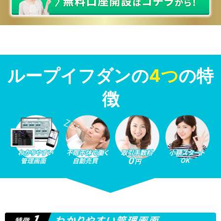
ループイフダンの
4つ
の特
徴