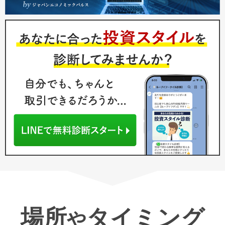
場所
タイミング
や