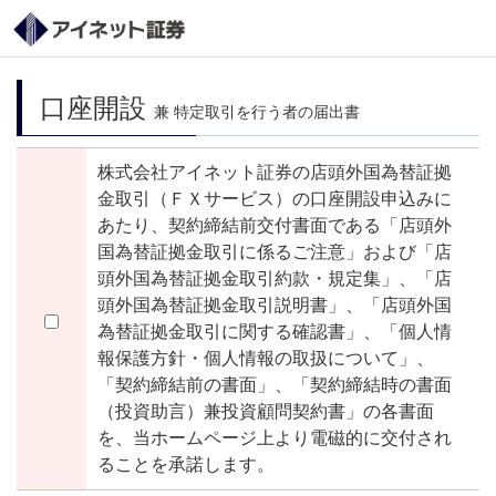
口座開設
兼 特定取引を行う者の届出書
株式会社アイネット証券の店頭外国為替証拠
金取引（ＦＸサービス）の口座開設申込みに
あたり、契約締結前交付書面である「店頭外
国為替証拠金取引に係るご注意」および「店
頭外国為替証拠金取引約款・規定集」、「店
頭外国為替証拠金取引説明書」、「店頭外国
為替証拠金取引に関する確認書」、「個人情
報保護方針・個人情報の取扱について」、
「契約締結前の書面」、「契約締結時の書面
（投資助言）兼投資顧問契約書」の各書面
を、当ホームページ上より電磁的に交付され
ることを承諾します。