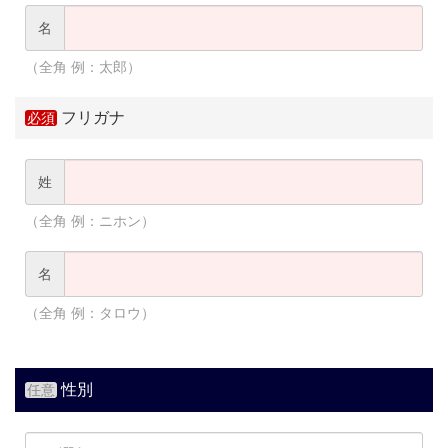
名
（全角 例：太郎）
フリガナ
姓
（全角 例：ニホン）
名
（全角 例：タロウ）
性別