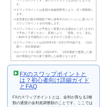
ワップポイントです。買いポジションでは支払いとなりま
す。
スワップポイントは各国の金融情勢等により、日々変動致し
ます。
各営業日の取引時間終了時に保有中のポジションに基づいて
スワップポイントを付与致します。
スワップポイントが予告なく変更される場合がございますの
で予めご了承ください。変更により、「受取」から「支払」
へ転向する可能性がございますのでご注意ください。
スワップポイントは2026年4月～6月の平均値です。（当社
調べ・当社実績値）
ループイフダンB25（USD/JPY） 1000通貨で運用した場
合の実績はデモ口座で運用した結果となります。
FXのスワップポイントと
は？初心者向け詳細ガイド
とFAQ
FXのスワップポイントとは、金利が異なる2種
類の通貨の金利差調整額のことです。ここでは