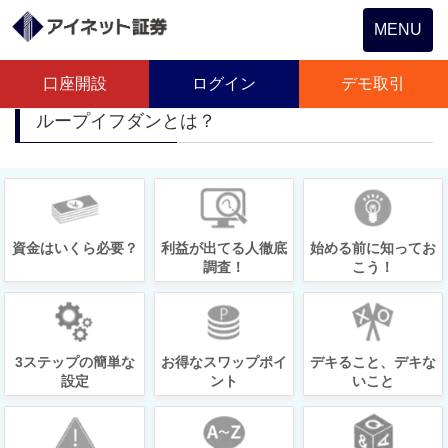
Toggle
MENU
navigation
口座開設
ログイン
デモ取引
ループイフダンとは？
資金はいくら必要？
利益が出てる人徹底
始める前に知ってお
調査！
こう！
3ステップの簡単な
お得なスワップポイ
デキること、デキな
設定
ント
いこと